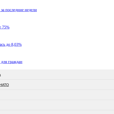
за последние недели
е 75%
ась до 8,03%
 для граждан
а
 НАТО