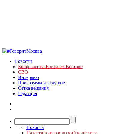
Новости
Конфликт на Ближнем Востоке
СВО
Интервью
Программы и ведущие
Сетка вещания
Редакция
Новости
Палестино-израильский конфликт