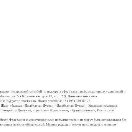
дано Федеральной службой по надзору в сфере связи, информационных технологий и
сква, ул. 3-я Хорошевская, дом 12, пом. 22). Доменное имя сайта
 info@govoritmoskva.ru. Номер телефона: +7 (495) 950-62-26
ш-Шам» (бывшая «Джабхат ан-Нусра», «Джебхат ан-Нусра»), Коалиция исламских
изантропик Дивижн», «Братство» Корчинского, «Артподготовка», Религиозная
ссийской Федерации и международными нормами права и не могут быть использованы без
материал является обязательной. Мнение редакции может не совпадать с мнением