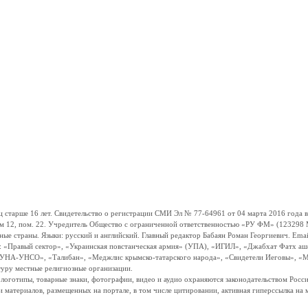
ше 16 лет. Свидетельство о регистрации СМИ Эл № 77-64961 от 04 марта 2016 года вы
ом 12, пом. 22. Учредитель Общество с ограниченной ответственностью «РУ ФМ» (123298 Мо
траны. Языки: русский и английский. Главный редактор Бабаян Роман Георгиевич. Email:
и: «Правый сектор», «Украинская повстанческая армия» (УПА), «ИГИЛ», «Джабхат Фатх а
«УНА-УНСО», «Талибан», «Меджлис крымско-татарского народа», «Свидетели Иеговы», «М
туру местные религиозные организации.
, логотипы, товарные знаки, фотографии, видео и аудио охраняются законодательством Ро
и материалов, размещенных на портале, в том числе цитировании, активная гиперссылка на 