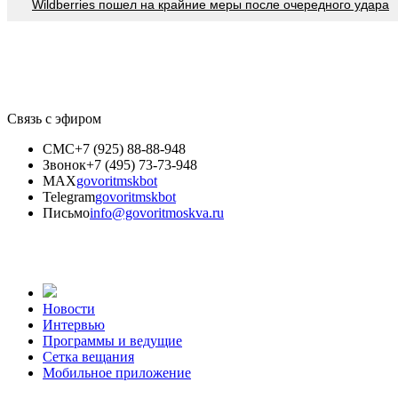
Wildberries пошел на крайние меры после очередного удара
Связь с эфиром
СМС
+7 (925) 88-88-948
Звонок
+7 (495) 73-73-948
MAX
govoritmskbot
Telegram
govoritmskbot
Письмо
info@govoritmoskva.ru
Новости
Интервью
Программы и ведущие
Сетка вещания
Мобильное приложение