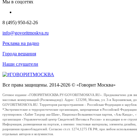
Мы в соцсетях
8 (495) 950-62-26
info@govoritmoskva.ru
Реклама на радио
Города вещания
Наши слушатели
Все права защищены. 2014-2026 © «Говорит Москва»
Сетевое издание «ГОВОРИТМОСКВА.РУ/GOVORITMOSKVA.RU». Предназначено для лиц стар
массовых коммуникаций (Роскомнадзор). Адрес: 123298, Москва, ул. 3-я Хорошевская, д
GOVORITMOSKVA.RU. Территория распространения – Российская Федерация и зарубежные с
*Экстремистские и террористические организации, запрещенные в Российской Федераци
группировок «Хайят Тахрир аш-Шам», Национал-Большевистская партия, «Аль-Каида», 
организация «Управленческий центр Свидетелей Иеговы в России» и входящие в ее струк
Информация, размещенная на портале, а именно: текстовые материалы, элементы дизайна
разрешения правообладателей. Согласно ст.ст. 1274,1275 ГК РФ, при любом использовани
отдельных авторов и колумнистов.