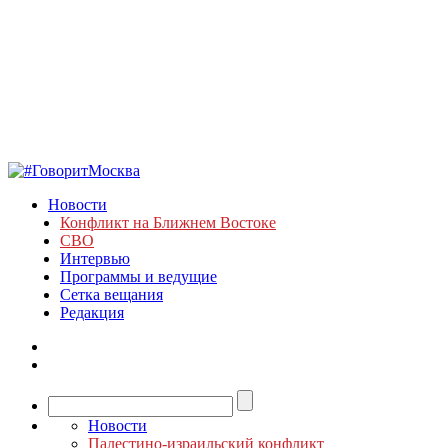
Новости
Конфликт на Ближнем Востоке
СВО
Интервью
Программы и ведущие
Сетка вещания
Редакция
Новости
Палестино-израильский конфликт