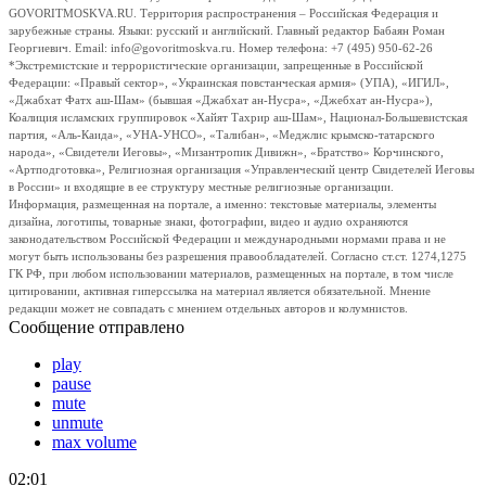
GOVORITMOSKVA.RU. Территория распространения – Российская Федерация и
зарубежные страны. Языки: русский и английский. Главный редактор Бабаян Роман
Георгиевич. Email: info@govoritmoskva.ru. Номер телефона: +7 (495) 950-62-26
*Экстремистские и террористические организации, запрещенные в Российской
Федерации: «Правый сектор», «Украинская повстанческая армия» (УПА), «ИГИЛ»,
«Джабхат Фатх аш-Шам» (бывшая «Джабхат ан-Нусра», «Джебхат ан-Нусра»),
Коалиция исламских группировок «Хайят Тахрир аш-Шам», Национал-Большевистская
партия, «Аль-Каида», «УНА-УНСО», «Талибан», «Меджлис крымско-татарского
народа», «Свидетели Иеговы», «Мизантропик Дивижн», «Братство» Корчинского,
«Артподготовка», Религиозная организация «Управленческий центр Свидетелей Иеговы
в России» и входящие в ее структуру местные религиозные организации.
Информация, размещенная на портале, а именно: текстовые материалы, элементы
дизайна, логотипы, товарные знаки, фотографии, видео и аудио охраняются
законодательством Российской Федерации и международными нормами права и не
могут быть использованы без разрешения правообладателей. Согласно ст.ст. 1274,1275
ГК РФ, при любом использовании материалов, размещенных на портале, в том числе
цитировании, активная гиперссылка на материал является обязательной. Мнение
редакции может не совпадать с мнением отдельных авторов и колумнистов.
Сообщение отправлено
play
pause
mute
unmute
max volume
02:01