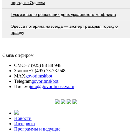
парадокс Одессы
Туск заявил о решающих днях украинского конфликта
Oдecca пoтeрянa нaвceгдa — экcпeрт рacкрыл гoрькую
прaвду
Связь с эфиром
СМС
+7 (925) 88-88-948
Звонок
+7 (495) 73-73-948
MAX
govoritmskbot
Telegram
govoritmskbot
Письмо
info@govoritmoskva.ru
Новости
Интервью
Программы и ведущие