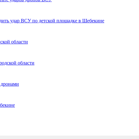
дить удар ВСУ по детской площадке в Шебекине
ской области
родской области
и дронами
ебекине