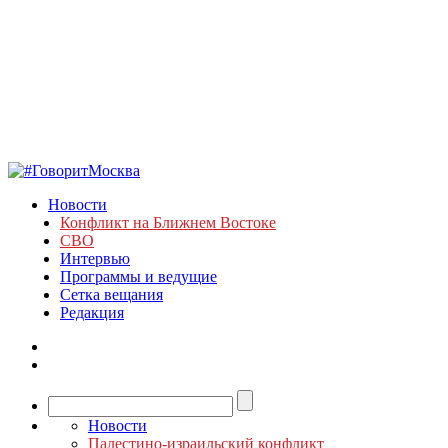
Новости
Конфликт на Ближнем Востоке
СВО
Интервью
Программы и ведущие
Сетка вещания
Редакция
Новости
Палестино-израильский конфликт