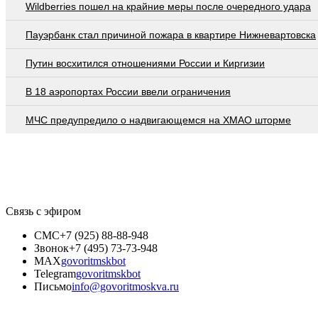
Wildberries пошел на крайние меры после очередного удара
Пауэрбанк стал причиной пожара в квартире Нижневартовска
Путин восхитился отношениями России и Киргизии
В 18 аэропортах России ввели ограничения
МЧС предупредило о надвигающемся на ХМАО шторме
Связь с эфиром
СМС
+7 (925) 88-88-948
Звонок
+7 (495) 73-73-948
MAX
govoritmskbot
Telegram
govoritmskbot
Письмо
info@govoritmoskva.ru