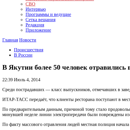
СВО
Интервью
Программы и ведущие
Сетка вещания
Редакция
Приложение
Главная
Новости
Происшествия
В России
В Якутии более 50 человек отравились в
22:39
Июль 4, 2014
Среди пострадавших — класс выпускников, отмечавших в зав
ИТАР-ТАСС передаёт, что клиенты ресторана поступают в мес
По предварительным данным, причиной тому стало продовольств
минувшей неделе линии электропередачи были повреждены из-з
По факту массового отравления людей местная полиция начала 