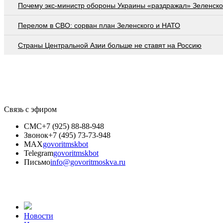
Почему экс-министр обороны Украины «раздражал» Зеленско
Перелом в СВО: сорван план Зеленского и НАТО
Страны Центральной Азии больше не ставят на Россию
Связь с эфиром
СМС
+7 (925) 88-88-948
Звонок
+7 (495) 73-73-948
MAX
govoritmskbot
Telegram
govoritmskbot
Письмо
info@govoritmoskva.ru
Новости