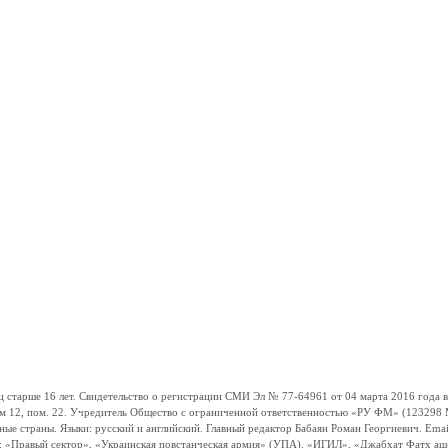
ше 16 лет. Свидетельство о регистрации СМИ Эл № 77-64961 от 04 марта 2016 года вы
ом 12, пом. 22. Учредитель Общество с ограниченной ответственностью «РУ ФМ» (123298 Мо
траны. Языки: русский и английский. Главный редактор Бабаян Роман Георгиевич. Email:
и: «Правый сектор», «Украинская повстанческая армия» (УПА), «ИГИЛ», «Джабхат Фатх а