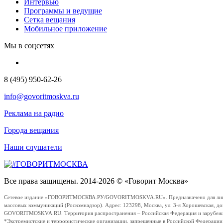
Интервью
Программы и ведущие
Сетка вещания
Мобильное приложение
Мы в соцсетях
8 (495) 950-62-26
info@govoritmoskva.ru
Реклама на радио
Города вещания
Наши слушатели
Все права защищены. 2014-2026 © «Говорит Москва»
Сетевое издание «ГОВОРИТМОСКВА.РУ/GOVORITMOSKVA.RU». Предназначено для лиц стар
массовых коммуникаций (Роскомнадзор). Адрес: 123298, Москва, ул. 3-я Хорошевская, д
GOVORITMOSKVA.RU. Территория распространения – Российская Федерация и зарубежные с
*Экстремистские и террористические организации, запрещенные в Российской Федераци