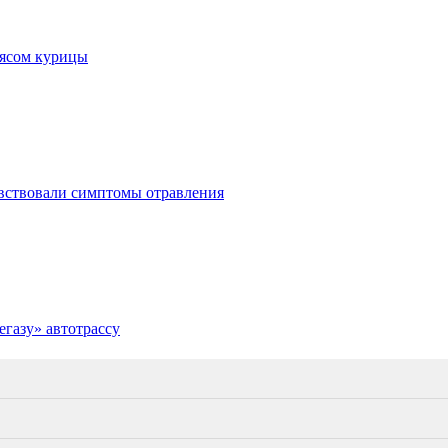
мясом курицы
увствовали симптомы отравления
газу» автотрассу