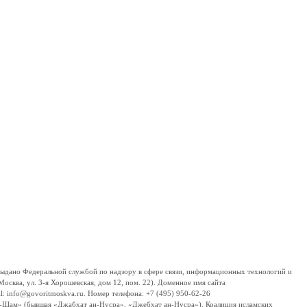
дано Федеральной службой по надзору в сфере связи, информационных технологий и
сква, ул. 3-я Хорошевская, дом 12, пом. 22). Доменное имя сайта
 info@govoritmoskva.ru. Номер телефона: +7 (495) 950-62-26
ш-Шам» (бывшая «Джабхат ан-Нусра», «Джебхат ан-Нусра»), Коалиция исламских