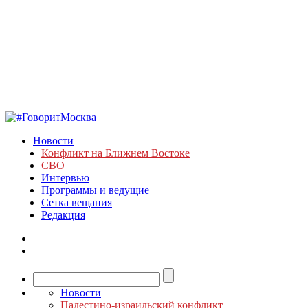
Новости
Конфликт на Ближнем Востоке
СВО
Интервью
Программы и ведущие
Сетка вещания
Редакция
Новости
Палестино-израильский конфликт