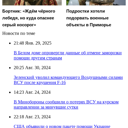
Бортник: «Ждём чёрного
Подростки хотели
лебедя, но куда опаснее
подорвать военные
серый носорог»
объекты в Приморье
Новости по теме
21:48
Янв. 29, 2025
В Белом доме опровергли данные об отмене заморозки
помощи другим странам
20:25
Авг. 30, 2024
Зеленский уволил командующего Воздушными силами
ВСУ после крушения F-16
14:23
Авг. 24, 2024
В Минобороны сообщили о потерях ВСУ на курском
направлении за минувшие сутки
22:18
Авг. 23, 2024
США объявили о новом пакете помощи Украине