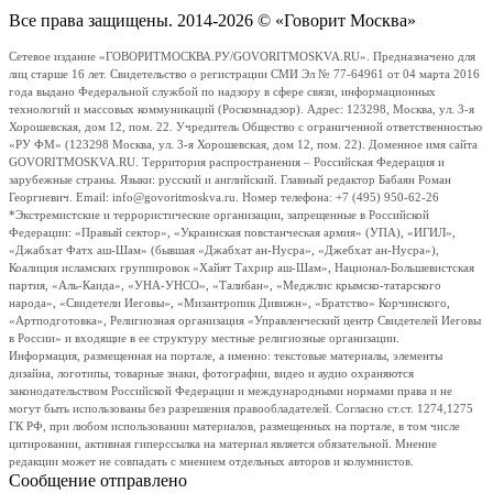
Все права защищены. 2014-2026 © «Говорит Москва»
Сетевое издание «ГОВОРИТМОСКВА.РУ/GOVORITMOSKVA.RU». Предназначено для
лиц старше 16 лет. Свидетельство о регистрации СМИ Эл № 77-64961 от 04 марта 2016
года выдано Федеральной службой по надзору в сфере связи, информационных
технологий и массовых коммуникаций (Роскомнадзор). Адрес: 123298, Москва, ул. 3-я
Хорошевская, дом 12, пом. 22. Учредитель Общество с ограниченной ответственностью
«РУ ФМ» (123298 Москва, ул. 3-я Хорошевская, дом 12, пом. 22). Доменное имя сайта
GOVORITMOSKVA.RU. Территория распространения – Российская Федерация и
зарубежные страны. Языки: русский и английский. Главный редактор Бабаян Роман
Георгиевич. Email: info@govoritmoskva.ru. Номер телефона: +7 (495) 950-62-26
*Экстремистские и террористические организации, запрещенные в Российской
Федерации: «Правый сектор», «Украинская повстанческая армия» (УПА), «ИГИЛ»,
«Джабхат Фатх аш-Шам» (бывшая «Джабхат ан-Нусра», «Джебхат ан-Нусра»),
Коалиция исламских группировок «Хайят Тахрир аш-Шам», Национал-Большевистская
партия, «Аль-Каида», «УНА-УНСО», «Талибан», «Меджлис крымско-татарского
народа», «Свидетели Иеговы», «Мизантропик Дивижн», «Братство» Корчинского,
«Артподготовка», Религиозная организация «Управленческий центр Свидетелей Иеговы
в России» и входящие в ее структуру местные религиозные организации.
Информация, размещенная на портале, а именно: текстовые материалы, элементы
дизайна, логотипы, товарные знаки, фотографии, видео и аудио охраняются
законодательством Российской Федерации и международными нормами права и не
могут быть использованы без разрешения правообладателей. Согласно ст.ст. 1274,1275
ГК РФ, при любом использовании материалов, размещенных на портале, в том числе
цитировании, активная гиперссылка на материал является обязательной. Мнение
редакции может не совпадать с мнением отдельных авторов и колумнистов.
Сообщение отправлено