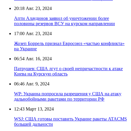
20:18
Авг. 23, 2024
Апти Алаудинов заявил об уничтожении более
половины резервов ВСУ на курском направлении
17:00
Авг. 23, 2024
Жозеп Боррель признал Евросоюз «частью конфликта»
на Украине
06:54
Авг. 16, 2024
Патрушев: США лгут о своей непричастности к атаке
Киева на Курскую область
06:46
Авг. 9, 2024
WP: Украина попросила разрешения у США на атаку
дальнобойными ракетами по территории РФ
12:43
Март 13, 2024
WSJ: США готовы поставить Украине ракеты ATACMS
большей дальности