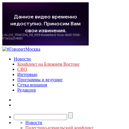
Новости
Конфликт на Ближнем Востоке
СВО
Интервью
Программы и ведущие
Сетка вещания
Редакция
Новости
Палестино-израильский конфликт