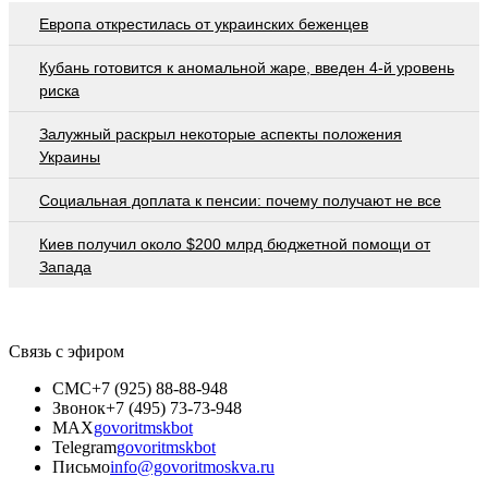
Европа открестилась от украинских беженцев
Кубань готовится к аномальной жаре, введен 4-й уровень
риска
Залужный раскрыл некоторые аспекты положения
Украины
Социальная доплата к пенсии: почему получают не все
Киев получил около $200 млрд бюджетной помощи от
Запада
Связь с эфиром
СМС
+7 (925) 88-88-948
Звонок
+7 (495) 73-73-948
MAX
govoritmskbot
Telegram
govoritmskbot
Письмо
info@govoritmoskva.ru