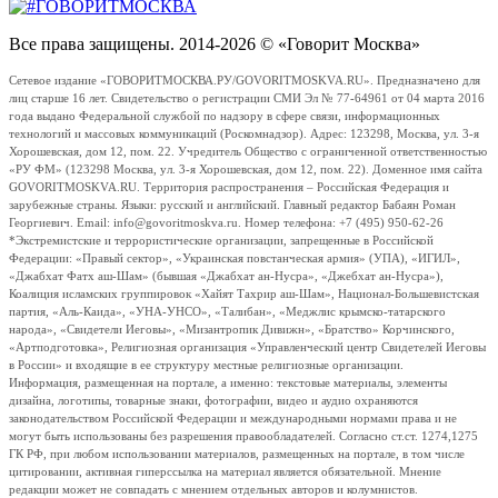
Все права защищены. 2014-2026 © «Говорит Москва»
Сетевое издание «ГОВОРИТМОСКВА.РУ/GOVORITMOSKVA.RU». Предназначено для
лиц старше 16 лет. Свидетельство о регистрации СМИ Эл № 77-64961 от 04 марта 2016
года выдано Федеральной службой по надзору в сфере связи, информационных
технологий и массовых коммуникаций (Роскомнадзор). Адрес: 123298, Москва, ул. 3-я
Хорошевская, дом 12, пом. 22. Учредитель Общество с ограниченной ответственностью
«РУ ФМ» (123298 Москва, ул. 3-я Хорошевская, дом 12, пом. 22). Доменное имя сайта
GOVORITMOSKVA.RU. Территория распространения – Российская Федерация и
зарубежные страны. Языки: русский и английский. Главный редактор Бабаян Роман
Георгиевич. Email: info@govoritmoskva.ru. Номер телефона: +7 (495) 950-62-26
*Экстремистские и террористические организации, запрещенные в Российской
Федерации: «Правый сектор», «Украинская повстанческая армия» (УПА), «ИГИЛ»,
«Джабхат Фатх аш-Шам» (бывшая «Джабхат ан-Нусра», «Джебхат ан-Нусра»),
Коалиция исламских группировок «Хайят Тахрир аш-Шам», Национал-Большевистская
партия, «Аль-Каида», «УНА-УНСО», «Талибан», «Меджлис крымско-татарского
народа», «Свидетели Иеговы», «Мизантропик Дивижн», «Братство» Корчинского,
«Артподготовка», Религиозная организация «Управленческий центр Свидетелей Иеговы
в России» и входящие в ее структуру местные религиозные организации.
Информация, размещенная на портале, а именно: текстовые материалы, элементы
дизайна, логотипы, товарные знаки, фотографии, видео и аудио охраняются
законодательством Российской Федерации и международными нормами права и не
могут быть использованы без разрешения правообладателей. Согласно ст.ст. 1274,1275
ГК РФ, при любом использовании материалов, размещенных на портале, в том числе
цитировании, активная гиперссылка на материал является обязательной. Мнение
редакции может не совпадать с мнением отдельных авторов и колумнистов.