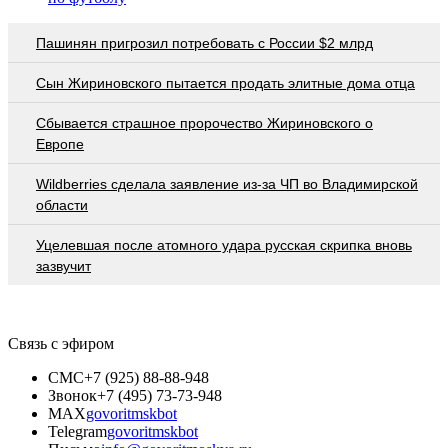
Пашинян пригрозил потребовать c России $2 млрд
Сын Жириновского пытается продать элитные дома отца
Сбывается страшное пророчество Жириновского о
Европе
Wildberries cделала заявление из-за ЧП во Владимирской
области
Уцелевшая после атомного удара русская скрипка вновь
зазвучит
Связь с эфиром
СМС
+7 (925) 88-88-948
Звонок
+7 (495) 73-73-948
MAX
govoritmskbot
Telegram
govoritmskbot