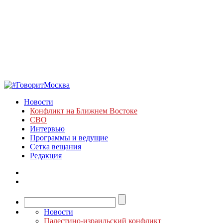
Новости
Конфликт на Ближнем Востоке
СВО
Интервью
Программы и ведущие
Сетка вещания
Редакция
Новости
Палестино-израильский конфликт