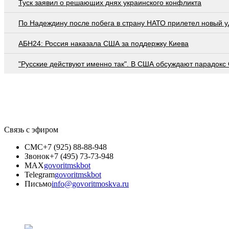
Туск заявил о решающих днях украинского конфликта
По Надеждину после побега в страну НАТО прилетел новый у
АБН24: Россия наказала США за поддержку Киева
"Русские действуют именно так". В США обсуждают парадокс
Связь с эфиром
СМС
+7 (925) 88-88-948
Звонок
+7 (495) 73-73-948
MAX
govoritmskbot
Telegram
govoritmskbot
Письмо
info@govoritmoskva.ru