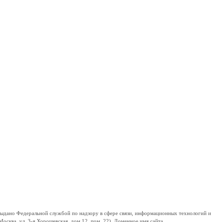
дано Федеральной службой по надзору в сфере связи, информационных технологий и
сква, ул. 3-я Хорошевская, дом 12, пом. 22). Доменное имя сайта