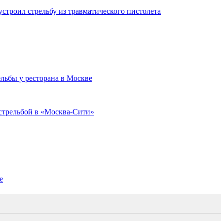
устроил стрельбу из травматического пистолета
ельбы у ресторана в Москве
 стрельбой в «Москва-Сити»
е