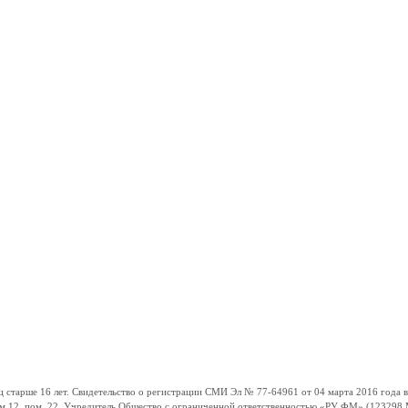
ше 16 лет. Свидетельство о регистрации СМИ Эл № 77-64961 от 04 марта 2016 года вы
ом 12, пом. 22. Учредитель Общество с ограниченной ответственностью «РУ ФМ» (123298 Мо