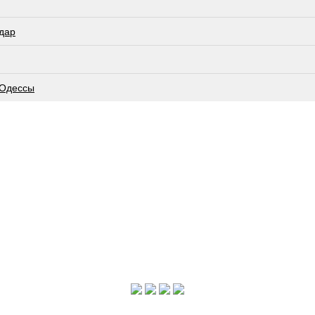
дар
 Одессы