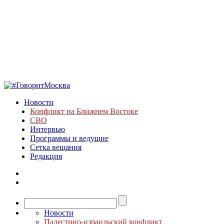
Новости
Конфликт на Ближнем Востоке
СВО
Интервью
Программы и ведущие
Сетка вещания
Редакция
Новости
Палестино-израильский конфликт