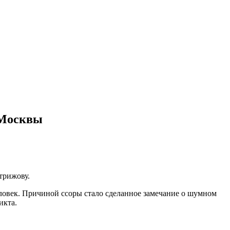
е Москвы
трижову.
еловек. Причиной ссоры стало сделанное замечание о шумном
икта.