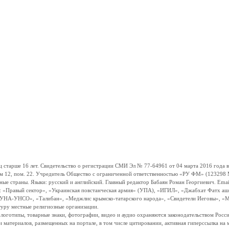
ше 16 лет. Свидетельство о регистрации СМИ Эл № 77-64961 от 04 марта 2016 года вы
ом 12, пом. 22. Учредитель Общество с ограниченной ответственностью «РУ ФМ» (123298 Мо
траны. Языки: русский и английский. Главный редактор Бабаян Роман Георгиевич. Email:
и: «Правый сектор», «Украинская повстанческая армия» (УПА), «ИГИЛ», «Джабхат Фатх а
«УНА-УНСО», «Талибан», «Меджлис крымско-татарского народа», «Свидетели Иеговы», «М
туру местные религиозные организации.
, логотипы, товарные знаки, фотографии, видео и аудио охраняются законодательством Ро
и материалов, размещенных на портале, в том числе цитировании, активная гиперссылка на 