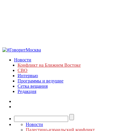
Новости
Конфликт на Ближнем Востоке
СВО
Интервью
Программы и ведущие
Сетка вещания
Редакция
Новости
Палестино-израильский конфликт