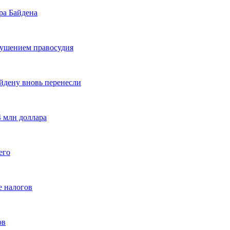
ра Байдена
рушением правосудия
йдену вновь перенесли
4 млн доллара
его
е налогов
ов