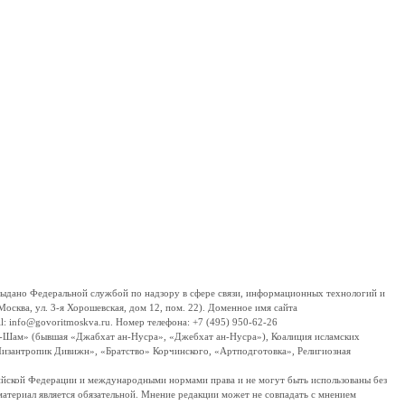
дано Федеральной службой по надзору в сфере связи, информационных технологий и
сква, ул. 3-я Хорошевская, дом 12, пом. 22). Доменное имя сайта
 info@govoritmoskva.ru. Номер телефона: +7 (495) 950-62-26
ш-Шам» (бывшая «Джабхат ан-Нусра», «Джебхат ан-Нусра»), Коалиция исламских
изантропик Дивижн», «Братство» Корчинского, «Артподготовка», Религиозная
ссийской Федерации и международными нормами права и не могут быть использованы без
материал является обязательной. Мнение редакции может не совпадать с мнением