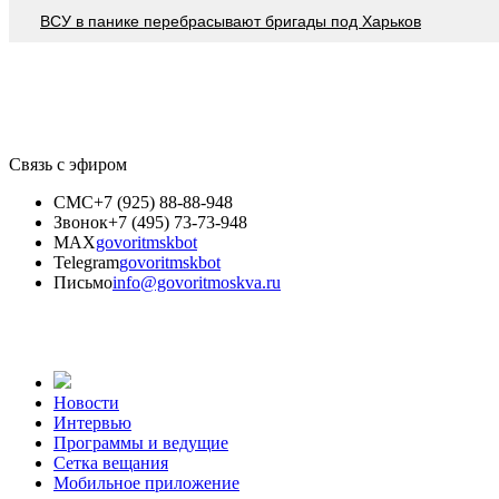
ВСУ в панике перебрасывают бригады под Харьков
Связь с эфиром
СМС
+7 (925) 88-88-948
Звонок
+7 (495) 73-73-948
MAX
govoritmskbot
Telegram
govoritmskbot
Письмо
info@govoritmoskva.ru
Новости
Интервью
Программы и ведущие
Сетка вещания
Мобильное приложение