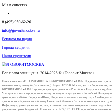
Мы в соцсетях
8 (495) 950-62-26
info@govoritmoskva.ru
Реклама на радио
Города вещания
Наши слушатели
Все права защищены. 2014-2026 © «Говорит Москва»
Сетевое издание «ГОВОРИТМОСКВА.РУ/GOVORITMOSKVA.RU». Предназначено для лиц стар
массовых коммуникаций (Роскомнадзор). Адрес: 123298, Москва, ул. 3-я Хорошевская, д
GOVORITMOSKVA.RU. Территория распространения – Российская Федерация и зарубежные с
*Экстремистские и террористические организации, запрещенные в Российской Федераци
группировок «Хайят Тахрир аш-Шам», Национал-Большевистская партия, «Аль-Каида», 
организация «Управленческий центр Свидетелей Иеговы в России» и входящие в ее струк
Информация, размещенная на портале, а именно: текстовые материалы, элементы дизайна
разрешения правообладателей. Согласно ст.ст. 1274,1275 ГК РФ, при любом использовани