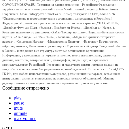
«РУ ФМ» (123298 Москва, ул. 3-я Хорошевская, дом 12, пом. 22). Доменное имя сайта
GOVORITMOSKVA.RU. Территория распространения – Российская Федерация и
зарубежные страны. Языки: русский и английский. Главный редактор Бабаян Роман
Георгиевич. Email: info@govoritmoskva.ru. Номер телефона: +7 (495) 950-62-26
*Экстремистские и террористические организации, запрещенные в Российской
Федерации: «Правый сектор», «Украинская повстанческая армия» (УПА), «ИГИЛ»,
«Джабхат Фатх аш-Шам» (бывшая «Джабхат ан-Нусра», «Джебхат ан-Нусра»),
Коалиция исламских группировок «Хайят Тахрир аш-Шам», Национал-Большевистская
партия, «Аль-Каида», «УНА-УНСО», «Талибан», «Меджлис крымско-татарского
народа», «Свидетели Иеговы», «Мизантропик Дивижн», «Братство» Корчинского,
«Артподготовка», Религиозная организация «Управленческий центр Свидетелей Иеговы
в России» и входящие в ее структуру местные религиозные организации.
Информация, размещенная на портале, а именно: текстовые материалы, элементы
дизайна, логотипы, товарные знаки, фотографии, видео и аудио охраняются
законодательством Российской Федерации и международными нормами права и не
могут быть использованы без разрешения правообладателей. Согласно ст.ст. 1274,1275
ГК РФ, при любом использовании материалов, размещенных на портале, в том числе
цитировании, активная гиперссылка на материал является обязательной. Мнение
редакции может не совпадать с мнением отдельных авторов и колумнистов.
Сообщение отправлено
play
pause
mute
unmute
max volume
02:01