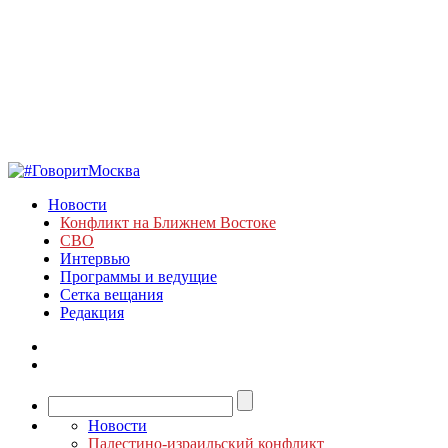
Новости
Конфликт на Ближнем Востоке
СВО
Интервью
Программы и ведущие
Сетка вещания
Редакция
Новости
Палестино-израильский конфликт