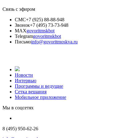
Связь с эфиром
СМС
+7 (925) 88-88-948
Звонок
+7 (495) 73-73-948
MAX
govoritmskbot
Telegram
govoritmskbot
Письмо
info@govoritmoskva.ru
Новости
Интервью
Программы и ведущие
Сетка вещания
Мобильное приложение
Мы в соцсетях
8 (495) 950-62-26