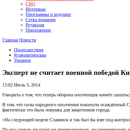
СВО
Интервью
Программы и ведущие
Сетка вещания
Редакция
Приложение
Главная
Новости
Происшествия
#говоритмосква
Украина
Эксперт не считает военной победой К
15:02
Июль 5, 2014
Говорить о том, что теперь оборона ополченцев начнёт сыпаться
В том, что силы народного ополчения покинули осаждённый С
фактически это была ловушка для защитников города.
«На следующей неделе Славянск и так был бы взят под контрол
По его словам, не стоит ни преувеличивать, ни преуменьшать з