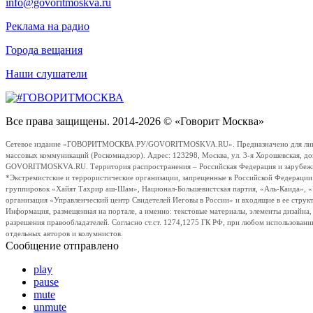
info@govoritmoskva.ru
Реклама на радио
Города вещания
Наши слушатели
Все права защищены. 2014-2026 © «Говорит Москва»
Сетевое издание «ГОВОРИТМОСКВА.РУ/GOVORITMOSKVA.RU». Предназначено для лиц стар
массовых коммуникаций (Роскомнадзор). Адрес: 123298, Москва, ул. 3-я Хорошевская, д
GOVORITMOSKVA.RU. Территория распространения – Российская Федерация и зарубежные с
*Экстремистские и террористические организации, запрещенные в Российской Федераци
группировок «Хайят Тахрир аш-Шам», Национал-Большевистская партия, «Аль-Каида», 
организация «Управленческий центр Свидетелей Иеговы в России» и входящие в ее струк
Информация, размещенная на портале, а именно: текстовые материалы, элементы дизайна
разрешения правообладателей. Согласно ст.ст. 1274,1275 ГК РФ, при любом использовани
отдельных авторов и колумнистов.
Сообщение отправлено
play
pause
mute
unmute