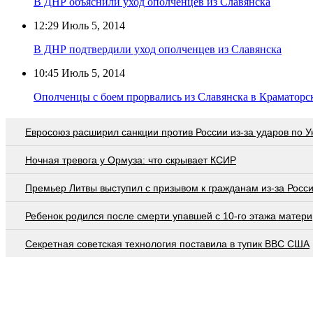
В ДНР объяснили уход ополченцев из Славянска
12:29
Июль 5, 2014
В ДНР подтвердили уход ополченцев из Славянска
10:45
Июль 5, 2014
Ополченцы с боем прорвались из Славянска в Краматорс
Евросоюз расширил санкции против России из-за ударов по У
Ночная тревога у Ормуза: что скрывает КСИР
Премьер Литвы выступил с призывом к гражданам из-за Росс
Ребенок родился после смерти упавшей с 10-го этажа матери
Секретная советская технология поставила в тупик ВВС США