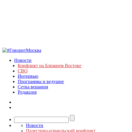
Новости
Конфликт на Ближнем Востоке
СВО
Интервью
Программы и ведущие
Сетка вещания
Редакция
Новости
Палестино-израильский конфликт