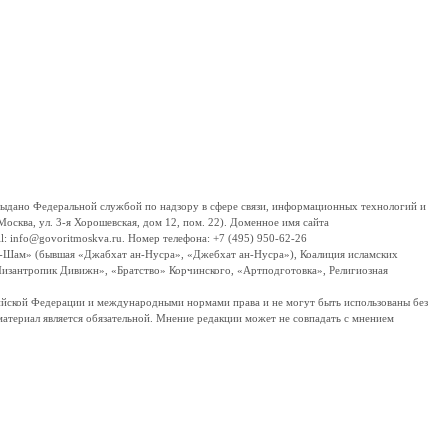
дано Федеральной службой по надзору в сфере связи, информационных технологий и
сква, ул. 3-я Хорошевская, дом 12, пом. 22). Доменное имя сайта
 info@govoritmoskva.ru. Номер телефона: +7 (495) 950-62-26
ш-Шам» (бывшая «Джабхат ан-Нусра», «Джебхат ан-Нусра»), Коалиция исламских
изантропик Дивижн», «Братство» Корчинского, «Артподготовка», Религиозная
ссийской Федерации и международными нормами права и не могут быть использованы без
материал является обязательной. Мнение редакции может не совпадать с мнением