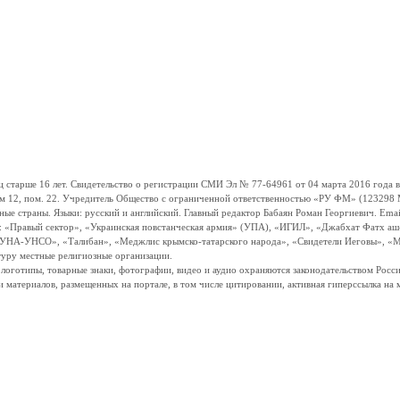
ше 16 лет. Свидетельство о регистрации СМИ Эл № 77-64961 от 04 марта 2016 года вы
ом 12, пом. 22. Учредитель Общество с ограниченной ответственностью «РУ ФМ» (123298 Мо
траны. Языки: русский и английский. Главный редактор Бабаян Роман Георгиевич. Email:
и: «Правый сектор», «Украинская повстанческая армия» (УПА), «ИГИЛ», «Джабхат Фатх а
«УНА-УНСО», «Талибан», «Меджлис крымско-татарского народа», «Свидетели Иеговы», «М
туру местные религиозные организации.
, логотипы, товарные знаки, фотографии, видео и аудио охраняются законодательством Ро
и материалов, размещенных на портале, в том числе цитировании, активная гиперссылка на 