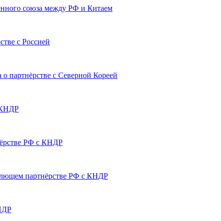
енного союза между РФ и Китаем
стве с Россией
 о партнёрстве с Северной Кореей
 КНДР
нёрстве РФ с КНДР
емлющем партнёрстве РФ с КНДР
НДР