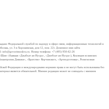
дано Федеральной службой по надзору в сфере связи, информационных технологий и
сква, ул. 3-я Хорошевская, дом 12, пом. 22). Доменное имя сайта
 info@govoritmoskva.ru. Номер телефона: +7 (495) 950-62-26
ш-Шам» (бывшая «Джабхат ан-Нусра», «Джебхат ан-Нусра»), Коалиция исламских
изантропик Дивижн», «Братство» Корчинского, «Артподготовка», Религиозная
ссийской Федерации и международными нормами права и не могут быть использованы без
материал является обязательной. Мнение редакции может не совпадать с мнением