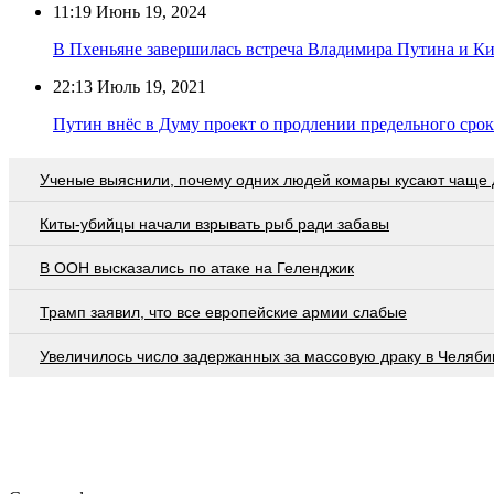
11:19
Июнь 19, 2024
В Пхеньяне завершилась встреча Владимира Путина и К
22:13
Июль 19, 2021
Путин внёс в Думу проект о продлении предельного сро
Ученые выяснили, почему одних людей комары кусают чаще 
Киты-убийцы начали взрывать рыб ради забавы
В ООН высказались по атаке на Геленджик
Трамп заявил, что все европейские армии слабые
Увеличилось число задержанных за массовую драку в Челяби