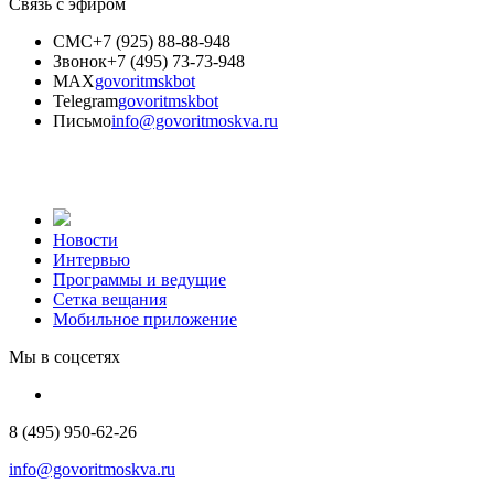
Связь с эфиром
СМС
+7 (925) 88-88-948
Звонок
+7 (495) 73-73-948
MAX
govoritmskbot
Telegram
govoritmskbot
Письмо
info@govoritmoskva.ru
Новости
Интервью
Программы и ведущие
Сетка вещания
Мобильное приложение
Мы в соцсетях
8 (495) 950-62-26
info@govoritmoskva.ru