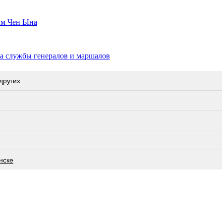
им Чен Ына
ка службы генералов и маршалов
других
нске