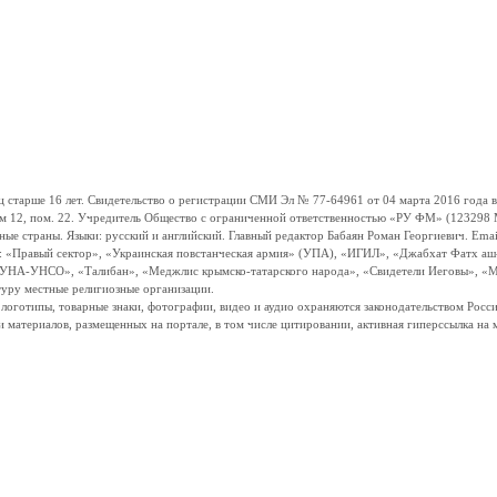
ше 16 лет. Свидетельство о регистрации СМИ Эл № 77-64961 от 04 марта 2016 года вы
ом 12, пом. 22. Учредитель Общество с ограниченной ответственностью «РУ ФМ» (123298 Мо
траны. Языки: русский и английский. Главный редактор Бабаян Роман Георгиевич. Email:
и: «Правый сектор», «Украинская повстанческая армия» (УПА), «ИГИЛ», «Джабхат Фатх а
«УНА-УНСО», «Талибан», «Меджлис крымско-татарского народа», «Свидетели Иеговы», «М
туру местные религиозные организации.
, логотипы, товарные знаки, фотографии, видео и аудио охраняются законодательством Ро
и материалов, размещенных на портале, в том числе цитировании, активная гиперссылка на 