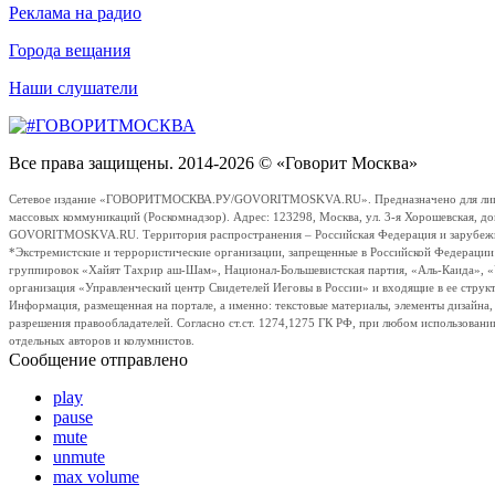
Реклама на радио
Города вещания
Наши слушатели
Все права защищены. 2014-2026 © «Говорит Москва»
Сетевое издание «ГОВОРИТМОСКВА.РУ/GOVORITMOSKVA.RU». Предназначено для лиц стар
массовых коммуникаций (Роскомнадзор). Адрес: 123298, Москва, ул. 3-я Хорошевская, д
GOVORITMOSKVA.RU. Территория распространения – Российская Федерация и зарубежные с
*Экстремистские и террористические организации, запрещенные в Российской Федераци
группировок «Хайят Тахрир аш-Шам», Национал-Большевистская партия, «Аль-Каида», 
организация «Управленческий центр Свидетелей Иеговы в России» и входящие в ее струк
Информация, размещенная на портале, а именно: текстовые материалы, элементы дизайна
разрешения правообладателей. Согласно ст.ст. 1274,1275 ГК РФ, при любом использовани
отдельных авторов и колумнистов.
Сообщение отправлено
play
pause
mute
unmute
max volume