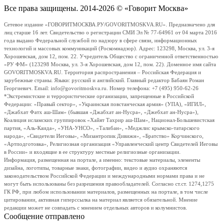
Все права защищены. 2014-2026 © «Говорит Москва»
Сетевое издание «ГОВОРИТМОСКВА.РУ/GOVORITMOSKVA.RU». Предназначено для
лиц старше 16 лет. Свидетельство о регистрации СМИ Эл № 77-64961 от 04 марта 2016
года выдано Федеральной службой по надзору в сфере связи, информационных
технологий и массовых коммуникаций (Роскомнадзор). Адрес: 123298, Москва, ул. 3-я
Хорошевская, дом 12, пом. 22. Учредитель Общество с ограниченной ответственностью
«РУ ФМ» (123298 Москва, ул. 3-я Хорошевская, дом 12, пом. 22). Доменное имя сайта
GOVORITMOSKVA.RU. Территория распространения – Российская Федерация и
зарубежные страны. Языки: русский и английский. Главный редактор Бабаян Роман
Георгиевич. Email: info@govoritmoskva.ru. Номер телефона: +7 (495) 950-62-26
*Экстремистские и террористические организации, запрещенные в Российской
Федерации: «Правый сектор», «Украинская повстанческая армия» (УПА), «ИГИЛ»,
«Джабхат Фатх аш-Шам» (бывшая «Джабхат ан-Нусра», «Джебхат ан-Нусра»),
Коалиция исламских группировок «Хайят Тахрир аш-Шам», Национал-Большевистская
партия, «Аль-Каида», «УНА-УНСО», «Талибан», «Меджлис крымско-татарского
народа», «Свидетели Иеговы», «Мизантропик Дивижн», «Братство» Корчинского,
«Артподготовка», Религиозная организация «Управленческий центр Свидетелей Иеговы
в России» и входящие в ее структуру местные религиозные организации.
Информация, размещенная на портале, а именно: текстовые материалы, элементы
дизайна, логотипы, товарные знаки, фотографии, видео и аудио охраняются
законодательством Российской Федерации и международными нормами права и не
могут быть использованы без разрешения правообладателей. Согласно ст.ст. 1274,1275
ГК РФ, при любом использовании материалов, размещенных на портале, в том числе
цитировании, активная гиперссылка на материал является обязательной. Мнение
редакции может не совпадать с мнением отдельных авторов и колумнистов.
Сообщение отправлено