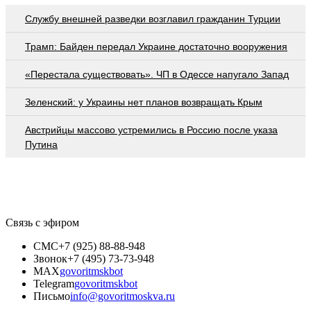
Службу внешней разведки возглавил гражданин Турции
Трамп: Байден передал Украине достаточно вооружения
«Перестала существовать». ЧП в Одессе напугало Запад
Зеленский: у Украины нет планов возвращать Крым
Австрийцы массово устремились в Россию после указа
Путина
Связь с эфиром
СМС
+7 (925) 88-88-948
Звонок
+7 (495) 73-73-948
MAX
govoritmskbot
Telegram
govoritmskbot
Письмо
info@govoritmoskva.ru