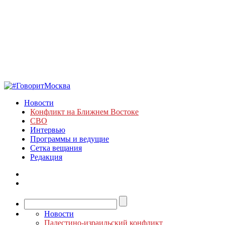
Новости
Конфликт на Ближнем Востоке
СВО
Интервью
Программы и ведущие
Сетка вещания
Редакция
Новости
Палестино-израильский конфликт