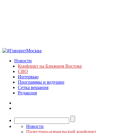
Новости
Конфликт на Ближнем Востоке
СВО
Интервью
Программы и ведущие
Сетка вещания
Редакция
Новости
Палестино-израильский конфликт