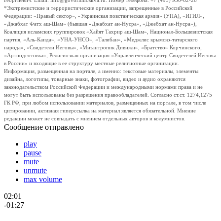
Георгиевич. Email: info@govoritmoskva.ru. Номер телефона: +7 (495) 950-62-26
*Экстремистские и террористические организации, запрещенные в Российской
Федерации: «Правый сектор», «Украинская повстанческая армия» (УПА), «ИГИЛ»,
«Джабхат Фатх аш-Шам» (бывшая «Джабхат ан-Нусра», «Джебхат ан-Нусра»),
Коалиция исламских группировок «Хайят Тахрир аш-Шам», Национал-Большевистская
партия, «Аль-Каида», «УНА-УНСО», «Талибан», «Меджлис крымско-татарского
народа», «Свидетели Иеговы», «Мизантропик Дивижн», «Братство» Корчинского,
«Артподготовка», Религиозная организация «Управленческий центр Свидетелей Иеговы
в России» и входящие в ее структуру местные религиозные организации.
Информация, размещенная на портале, а именно: текстовые материалы, элементы
дизайна, логотипы, товарные знаки, фотографии, видео и аудио охраняются
законодательством Российской Федерации и международными нормами права и не
могут быть использованы без разрешения правообладателей. Согласно ст.ст. 1274,1275
ГК РФ, при любом использовании материалов, размещенных на портале, в том числе
цитировании, активная гиперссылка на материал является обязательной. Мнение
редакции может не совпадать с мнением отдельных авторов и колумнистов.
Сообщение отправлено
play
pause
mute
unmute
max volume
02:01
-01:27