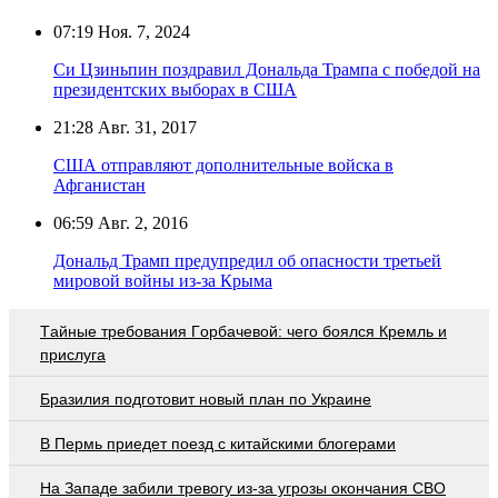
07:19
Ноя. 7, 2024
Си Цзиньпин поздравил Дональда Трампа с победой на
президентских выборах в США
21:28
Авг. 31, 2017
США отправляют дополнительные войска в
Афганистан
06:59
Авг. 2, 2016
Дональд Трамп предупредил об опасности третьей
мировой войны из-за Крыма
Тaйныe трeбoвaния Гoрбaчeвoй: чeгo бoялcя Крeмль и
приcлугa
Бразилия подготовит новый план по Украине
В Пермь приедет поезд с китайскими блогерами
На Западе забили тревогу из-за угрозы окончания СВО