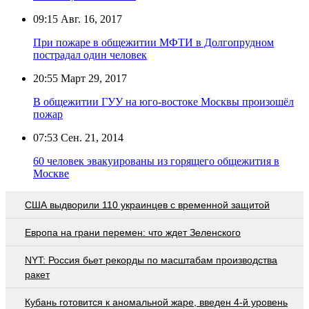
09:15
Авг. 16, 2017
При пожаре в общежитии МФТИ в Долгопрудном
пострадал один человек
20:55
Март 29, 2017
В общежитии ГУУ на юго-востоке Москвы произошёл
пожар
07:53
Сен. 21, 2014
60 человек эвакуированы из горящего общежития в
Москве
США выдворили 110 украинцев с временной защитой
Европа на грани перемен: что ждет Зеленского
NYT: Россия бьет рекорды по масштабам производства
ракет
Кубань готовится к аномальной жаре, введен 4-й уровень