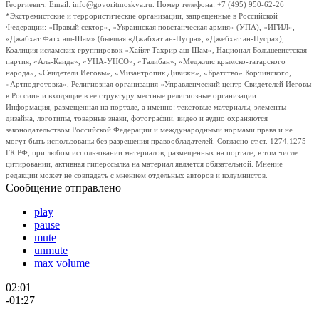
Георгиевич. Email: info@govoritmoskva.ru. Номер телефона: +7 (495) 950-62-26
*Экстремистские и террористические организации, запрещенные в Российской
Федерации: «Правый сектор», «Украинская повстанческая армия» (УПА), «ИГИЛ»,
«Джабхат Фатх аш-Шам» (бывшая «Джабхат ан-Нусра», «Джебхат ан-Нусра»),
Коалиция исламских группировок «Хайят Тахрир аш-Шам», Национал-Большевистская
партия, «Аль-Каида», «УНА-УНСО», «Талибан», «Меджлис крымско-татарского
народа», «Свидетели Иеговы», «Мизантропик Дивижн», «Братство» Корчинского,
«Артподготовка», Религиозная организация «Управленческий центр Свидетелей Иеговы
в России» и входящие в ее структуру местные религиозные организации.
Информация, размещенная на портале, а именно: текстовые материалы, элементы
дизайна, логотипы, товарные знаки, фотографии, видео и аудио охраняются
законодательством Российской Федерации и международными нормами права и не
могут быть использованы без разрешения правообладателей. Согласно ст.ст. 1274,1275
ГК РФ, при любом использовании материалов, размещенных на портале, в том числе
цитировании, активная гиперссылка на материал является обязательной. Мнение
редакции может не совпадать с мнением отдельных авторов и колумнистов.
Сообщение отправлено
play
pause
mute
unmute
max volume
02:01
-01:27