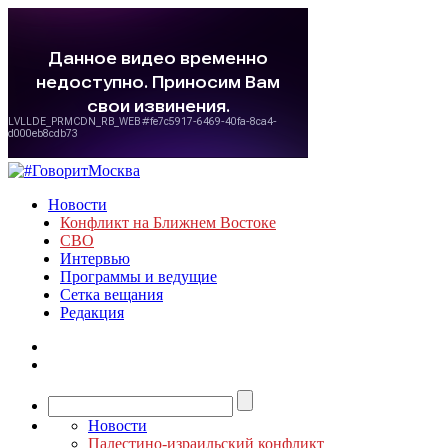
Новости
Конфликт на Ближнем Востоке
СВО
Интервью
Программы и ведущие
Сетка вещания
Редакция
Новости
Палестино-израильский конфликт