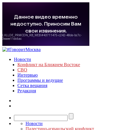
Новости
Конфликт на Ближнем Востоке
СВО
Интервью
Программы и ведущие
Сетка вещания
Редакция
Новости
Палестино-израильский конфликт