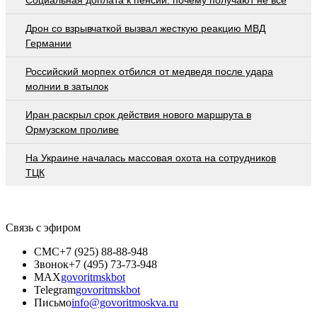
Дрон со взрывчаткой вызвал жесткую реакцию МВД
Германии
Российский морпех отбился от медведя после удара
молнии в затылок
Иран раскрыл срок действия нового маршрута в
Ормузском проливе
На Украине началась массовая охота на сотрудников
ТЦК
Связь с эфиром
СМС
+7 (925) 88-88-948
Звонок
+7 (495) 73-73-948
MAX
govoritmskbot
Telegram
govoritmskbot
Письмо
info@govoritmoskva.ru