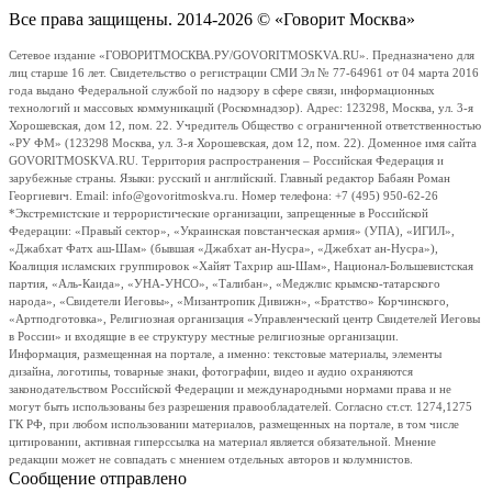
Все права защищены. 2014-2026 © «Говорит Москва»
Сетевое издание «ГОВОРИТМОСКВА.РУ/GOVORITMOSKVA.RU». Предназначено для
лиц старше 16 лет. Свидетельство о регистрации СМИ Эл № 77-64961 от 04 марта 2016
года выдано Федеральной службой по надзору в сфере связи, информационных
технологий и массовых коммуникаций (Роскомнадзор). Адрес: 123298, Москва, ул. 3-я
Хорошевская, дом 12, пом. 22. Учредитель Общество с ограниченной ответственностью
«РУ ФМ» (123298 Москва, ул. 3-я Хорошевская, дом 12, пом. 22). Доменное имя сайта
GOVORITMOSKVA.RU. Территория распространения – Российская Федерация и
зарубежные страны. Языки: русский и английский. Главный редактор Бабаян Роман
Георгиевич. Email: info@govoritmoskva.ru. Номер телефона: +7 (495) 950-62-26
*Экстремистские и террористические организации, запрещенные в Российской
Федерации: «Правый сектор», «Украинская повстанческая армия» (УПА), «ИГИЛ»,
«Джабхат Фатх аш-Шам» (бывшая «Джабхат ан-Нусра», «Джебхат ан-Нусра»),
Коалиция исламских группировок «Хайят Тахрир аш-Шам», Национал-Большевистская
партия, «Аль-Каида», «УНА-УНСО», «Талибан», «Меджлис крымско-татарского
народа», «Свидетели Иеговы», «Мизантропик Дивижн», «Братство» Корчинского,
«Артподготовка», Религиозная организация «Управленческий центр Свидетелей Иеговы
в России» и входящие в ее структуру местные религиозные организации.
Информация, размещенная на портале, а именно: текстовые материалы, элементы
дизайна, логотипы, товарные знаки, фотографии, видео и аудио охраняются
законодательством Российской Федерации и международными нормами права и не
могут быть использованы без разрешения правообладателей. Согласно ст.ст. 1274,1275
ГК РФ, при любом использовании материалов, размещенных на портале, в том числе
цитировании, активная гиперссылка на материал является обязательной. Мнение
редакции может не совпадать с мнением отдельных авторов и колумнистов.
Сообщение отправлено