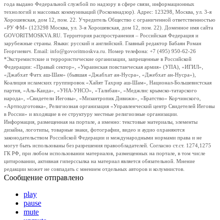
года выдано Федеральной службой по надзору в сфере связи, информационных
технологий и массовых коммуникаций (Роскомнадзор). Адрес: 123298, Москва, ул. 3-я
Хорошевская, дом 12, пом. 22. Учредитель Общество с ограниченной ответственностью
«РУ ФМ» (123298 Москва, ул. 3-я Хорошевская, дом 12, пом. 22). Доменное имя сайта
GOVORITMOSKVA.RU. Территория распространения – Российская Федерация и
зарубежные страны. Языки: русский и английский. Главный редактор Бабаян Роман
Георгиевич. Email: info@govoritmoskva.ru. Номер телефона: +7 (495) 950-62-26
*Экстремистские и террористические организации, запрещенные в Российской
Федерации: «Правый сектор», «Украинская повстанческая армия» (УПА), «ИГИЛ»,
«Джабхат Фатх аш-Шам» (бывшая «Джабхат ан-Нусра», «Джебхат ан-Нусра»),
Коалиция исламских группировок «Хайят Тахрир аш-Шам», Национал-Большевистская
партия, «Аль-Каида», «УНА-УНСО», «Талибан», «Меджлис крымско-татарского
народа», «Свидетели Иеговы», «Мизантропик Дивижн», «Братство» Корчинского,
«Артподготовка», Религиозная организация «Управленческий центр Свидетелей Иеговы
в России» и входящие в ее структуру местные религиозные организации.
Информация, размещенная на портале, а именно: текстовые материалы, элементы
дизайна, логотипы, товарные знаки, фотографии, видео и аудио охраняются
законодательством Российской Федерации и международными нормами права и не
могут быть использованы без разрешения правообладателей. Согласно ст.ст. 1274,1275
ГК РФ, при любом использовании материалов, размещенных на портале, в том числе
цитировании, активная гиперссылка на материал является обязательной. Мнение
редакции может не совпадать с мнением отдельных авторов и колумнистов.
Сообщение отправлено
play
pause
mute