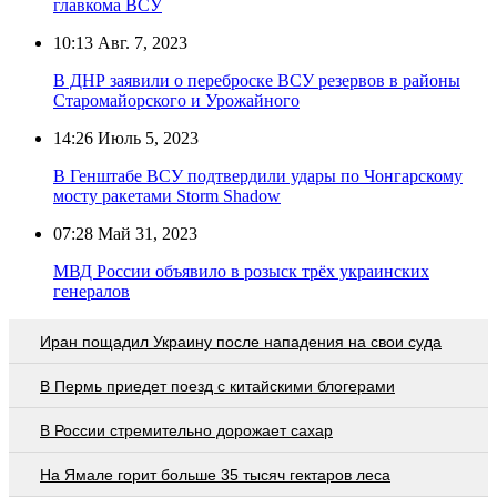
главкома ВСУ
10:13
Авг. 7, 2023
В ДНР заявили о переброске ВСУ резервов в районы
Старомайорского и Урожайного
14:26
Июль 5, 2023
В Генштабе ВСУ подтвердили удары по Чонгарскому
мосту ракетами Storm Shadow
07:28
Май 31, 2023
МВД России объявило в розыск трёх украинских
генералов
Иран пощадил Украину после нападения на свои суда
В Пермь приедет поезд с китайскими блогерами
В России стремительно дорожает сахар
На Ямале горит больше 35 тысяч гектаров леса