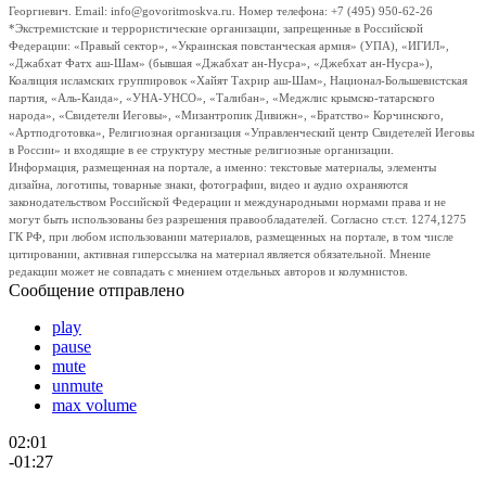
Георгиевич. Email: info@govoritmoskva.ru. Номер телефона: +7 (495) 950-62-26
*Экстремистские и террористические организации, запрещенные в Российской
Федерации: «Правый сектор», «Украинская повстанческая армия» (УПА), «ИГИЛ»,
«Джабхат Фатх аш-Шам» (бывшая «Джабхат ан-Нусра», «Джебхат ан-Нусра»),
Коалиция исламских группировок «Хайят Тахрир аш-Шам», Национал-Большевистская
партия, «Аль-Каида», «УНА-УНСО», «Талибан», «Меджлис крымско-татарского
народа», «Свидетели Иеговы», «Мизантропик Дивижн», «Братство» Корчинского,
«Артподготовка», Религиозная организация «Управленческий центр Свидетелей Иеговы
в России» и входящие в ее структуру местные религиозные организации.
Информация, размещенная на портале, а именно: текстовые материалы, элементы
дизайна, логотипы, товарные знаки, фотографии, видео и аудио охраняются
законодательством Российской Федерации и международными нормами права и не
могут быть использованы без разрешения правообладателей. Согласно ст.ст. 1274,1275
ГК РФ, при любом использовании материалов, размещенных на портале, в том числе
цитировании, активная гиперссылка на материал является обязательной. Мнение
редакции может не совпадать с мнением отдельных авторов и колумнистов.
Сообщение отправлено
play
pause
mute
unmute
max volume
02:01
-01:27