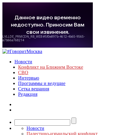
Новости
Конфликт на Ближнем Востоке
СВО
Интервью
Программы и ведущие
Сетка вещания
Редакция
Новости
Палестино-израильский конфликт