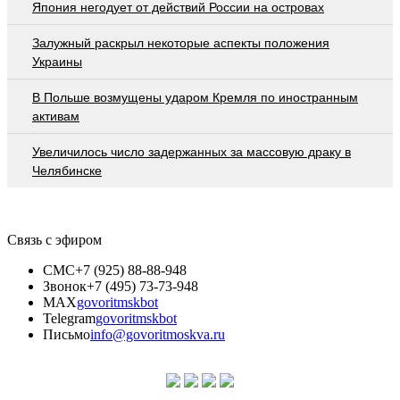
Япония негодует от действий России на островах
Залужный раскрыл некоторые аспекты положения
Украины
В Польше возмущены ударом Кремля по иностранным
активам
Увеличилось число задержанных за массовую драку в
Челябинске
Связь с эфиром
СМС
+7 (925) 88-88-948
Звонок
+7 (495) 73-73-948
MAX
govoritmskbot
Telegram
govoritmskbot
Письмо
info@govoritmoskva.ru