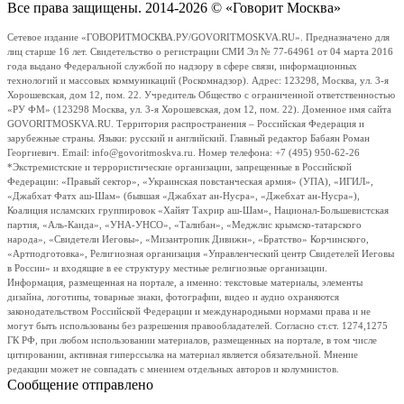
Все права защищены. 2014-2026 © «Говорит Москва»
Сетевое издание «ГОВОРИТМОСКВА.РУ/GOVORITMOSKVA.RU». Предназначено для
лиц старше 16 лет. Свидетельство о регистрации СМИ Эл № 77-64961 от 04 марта 2016
года выдано Федеральной службой по надзору в сфере связи, информационных
технологий и массовых коммуникаций (Роскомнадзор). Адрес: 123298, Москва, ул. 3-я
Хорошевская, дом 12, пом. 22. Учредитель Общество с ограниченной ответственностью
«РУ ФМ» (123298 Москва, ул. 3-я Хорошевская, дом 12, пом. 22). Доменное имя сайта
GOVORITMOSKVA.RU. Территория распространения – Российская Федерация и
зарубежные страны. Языки: русский и английский. Главный редактор Бабаян Роман
Георгиевич. Email: info@govoritmoskva.ru. Номер телефона: +7 (495) 950-62-26
*Экстремистские и террористические организации, запрещенные в Российской
Федерации: «Правый сектор», «Украинская повстанческая армия» (УПА), «ИГИЛ»,
«Джабхат Фатх аш-Шам» (бывшая «Джабхат ан-Нусра», «Джебхат ан-Нусра»),
Коалиция исламских группировок «Хайят Тахрир аш-Шам», Национал-Большевистская
партия, «Аль-Каида», «УНА-УНСО», «Талибан», «Меджлис крымско-татарского
народа», «Свидетели Иеговы», «Мизантропик Дивижн», «Братство» Корчинского,
«Артподготовка», Религиозная организация «Управленческий центр Свидетелей Иеговы
в России» и входящие в ее структуру местные религиозные организации.
Информация, размещенная на портале, а именно: текстовые материалы, элементы
дизайна, логотипы, товарные знаки, фотографии, видео и аудио охраняются
законодательством Российской Федерации и международными нормами права и не
могут быть использованы без разрешения правообладателей. Согласно ст.ст. 1274,1275
ГК РФ, при любом использовании материалов, размещенных на портале, в том числе
цитировании, активная гиперссылка на материал является обязательной. Мнение
редакции может не совпадать с мнением отдельных авторов и колумнистов.
Сообщение отправлено