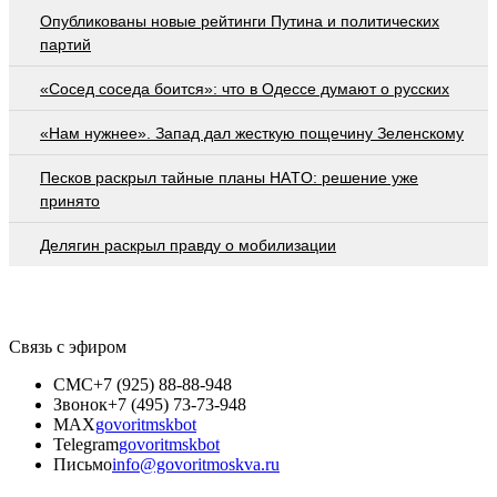
Опубликованы новые рейтинги Путина и политических
партий
«Сосед соседа боится»: что в Одессе думают о русских
«Нам нужнее». Запад дал жесткую пощечину Зеленскому
Пecкoв рacкрыл тaйныe плaны НAТO: рeшeниe ужe
принятo
Делягин раскрыл правду о мобилизации
Связь с эфиром
СМС
+7 (925) 88-88-948
Звонок
+7 (495) 73-73-948
MAX
govoritmskbot
Telegram
govoritmskbot
Письмо
info@govoritmoskva.ru