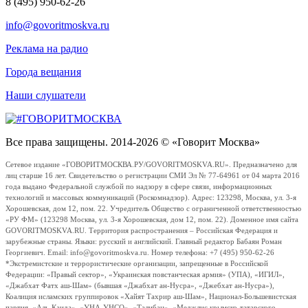
8 (495) 950-62-26
info@govoritmoskva.ru
Реклама на радио
Города вещания
Наши слушатели
Все права защищены. 2014-2026 © «Говорит Москва»
Сетевое издание «ГОВОРИТМОСКВА.РУ/GOVORITMOSKVA.RU». Предназначено для
лиц старше 16 лет. Свидетельство о регистрации СМИ Эл № 77-64961 от 04 марта 2016
года выдано Федеральной службой по надзору в сфере связи, информационных
технологий и массовых коммуникаций (Роскомнадзор). Адрес: 123298, Москва, ул. 3-я
Хорошевская, дом 12, пом. 22. Учредитель Общество с ограниченной ответственностью
«РУ ФМ» (123298 Москва, ул. 3-я Хорошевская, дом 12, пом. 22). Доменное имя сайта
GOVORITMOSKVA.RU. Территория распространения – Российская Федерация и
зарубежные страны. Языки: русский и английский. Главный редактор Бабаян Роман
Георгиевич. Email: info@govoritmoskva.ru. Номер телефона: +7 (495) 950-62-26
*Экстремистские и террористические организации, запрещенные в Российской
Федерации: «Правый сектор», «Украинская повстанческая армия» (УПА), «ИГИЛ»,
«Джабхат Фатх аш-Шам» (бывшая «Джабхат ан-Нусра», «Джебхат ан-Нусра»),
Коалиция исламских группировок «Хайят Тахрир аш-Шам», Национал-Большевистская
партия, «Аль-Каида», «УНА-УНСО», «Талибан», «Меджлис крымско-татарского