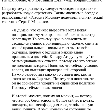
Не исключено, что повстанцы хотят «жертвоприношения».
Свергнутому президенту следует «посидеть в кустах» и
разработать новую стратегию. Таким мнением в беседе с
радиостанцией «Говорит Москва» поделился политический
советник Сергей Маркелов.
«Я думаю, что сейчас вырабатывается некая
позиция, потому что правильный политик всегда
берёт паузу. То есть ему нужно объяснить не
столько ситуацию произошедшую, сколько сделать
из неё правильные выводы и связать это всё с
будущим, причём с будущим максимально
правильным для себя. Башару Асаду нужно уйти
от эмоциональных ответов, потому что это сейчас
не полезная история. Понятно, что сейчас, условно
говоря, он выглядит проигравшей стороной.
Нужно разработать какую-то стратегию, как из
этого всего выбираться. Потому что понятно, что
он не собирается уходить из сирийской политики.
Поэтому сейчас он сам молчит.
И второй момент, почему он молчит, — потому
что вопрос безопасности. Лучше сейчас в кустах
посидеть, как метафора, для того, чтобы первую
задачу решить. В эмоциональном состоянии те,