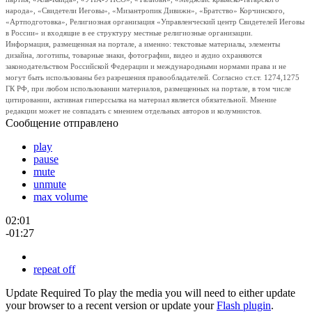
народа», «Свидетели Иеговы», «Мизантропик Дивижн», «Братство» Корчинского,
«Артподготовка», Религиозная организация «Управленческий центр Свидетелей Иеговы
в России» и входящие в ее структуру местные религиозные организации.
Информация, размещенная на портале, а именно: текстовые материалы, элементы
дизайна, логотипы, товарные знаки, фотографии, видео и аудио охраняются
законодательством Российской Федерации и международными нормами права и не
могут быть использованы без разрешения правообладателей. Согласно ст.ст. 1274,1275
ГК РФ, при любом использовании материалов, размещенных на портале, в том числе
цитировании, активная гиперссылка на материал является обязательной. Мнение
редакции может не совпадать с мнением отдельных авторов и колумнистов.
Сообщение отправлено
play
pause
mute
unmute
max volume
02:01
-01:27
repeat off
Update Required
To play the media you will need to either update
your browser to a recent version or update your
Flash plugin
.