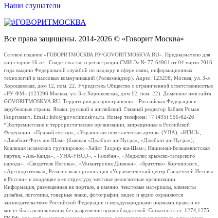
Наши слушатели
Все права защищены. 2014-2026 © «Говорит Москва»
Сетевое издание «ГОВОРИТМОСКВА.РУ/GOVORITMOSKVA.RU». Предназначено для
лиц старше 16 лет. Свидетельство о регистрации СМИ Эл № 77-64961 от 04 марта 2016
года выдано Федеральной службой по надзору в сфере связи, информационных
технологий и массовых коммуникаций (Роскомнадзор). Адрес: 123298, Москва, ул. 3-я
Хорошевская, дом 12, пом. 22. Учредитель Общество с ограниченной ответственностью
«РУ ФМ» (123298 Москва, ул. 3-я Хорошевская, дом 12, пом. 22). Доменное имя сайта
GOVORITMOSKVA.RU. Территория распространения – Российская Федерация и
зарубежные страны. Языки: русский и английский. Главный редактор Бабаян Роман
Георгиевич. Email: info@govoritmoskva.ru. Номер телефона: +7 (495) 950-62-26
*Экстремистские и террористические организации, запрещенные в Российской
Федерации: «Правый сектор», «Украинская повстанческая армия» (УПА), «ИГИЛ»,
«Джабхат Фатх аш-Шам» (бывшая «Джабхат ан-Нусра», «Джебхат ан-Нусра»),
Коалиция исламских группировок «Хайят Тахрир аш-Шам», Национал-Большевистская
партия, «Аль-Каида», «УНА-УНСО», «Талибан», «Меджлис крымско-татарского
народа», «Свидетели Иеговы», «Мизантропик Дивижн», «Братство» Корчинского,
«Артподготовка», Религиозная организация «Управленческий центр Свидетелей Иеговы
в России» и входящие в ее структуру местные религиозные организации.
Информация, размещенная на портале, а именно: текстовые материалы, элементы
дизайна, логотипы, товарные знаки, фотографии, видео и аудио охраняются
законодательством Российской Федерации и международными нормами права и не
могут быть использованы без разрешения правообладателей. Согласно ст.ст. 1274,1275