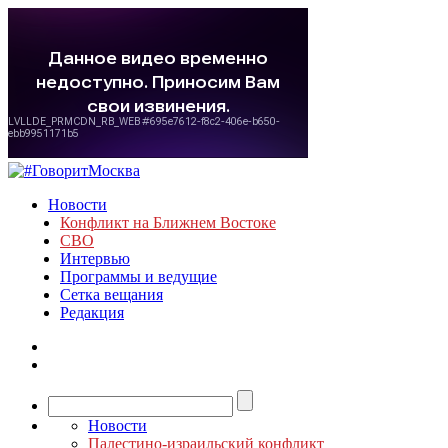
Новости
Конфликт на Ближнем Востоке
СВО
Интервью
Программы и ведущие
Сетка вещания
Редакция
Новости
Палестино-израильский конфликт