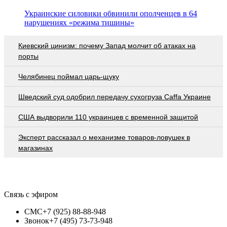
Украинские силовики обвинили ополченцев в 64
нарушениях «режима тишины»
Киевский цинизм: почему Запад молчит об атаках на
порты
Челябинец поймал царь-щуку
Шведский суд одобрил передачу сухогруза Caffa Украине
США выдворили 110 украинцев с временной защитой
Эксперт рассказал о механизме товаров-ловушек в
магазинах
Связь с эфиром
СМС
+7 (925) 88-88-948
Звонок
+7 (495) 73-73-948