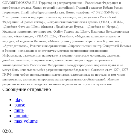
GOVORITMOSKVA.RU. Территория распространения – Российская Федерация и
зарубежные страны. Языки: русский и английский. Главный редактор Бабаян Роман
Георгиевич. Email: info@govoritmoskva.ru. Номер телефона: +7 (495) 950-62-26
*Экстремистские и террористические организации, запрещенные в Российской
Федерации: «Правый сектор», «Украинская повстанческая армия» (УПА), «ИГИЛ»,
«Джабхат Фатх аш-Шам» (бывшая «Джабхат ан-Нусра», «Джебхат ан-Нусра»),
Коалиция исламских группировок «Хайят Тахрир аш-Шам», Национал-Большевистская
партия, «Аль-Каида», «УНА-УНСО», «Талибан», «Меджлис крымско-татарского
народа», «Свидетели Иеговы», «Мизантропик Дивижн», «Братство» Корчинского,
«Артподготовка», Религиозная организация «Управленческий центр Свидетелей Иеговы
в России» и входящие в ее структуру местные религиозные организации.
Информация, размещенная на портале, а именно: текстовые материалы, элементы
дизайна, логотипы, товарные знаки, фотографии, видео и аудио охраняются
законодательством Российской Федерации и международными нормами права и не
могут быть использованы без разрешения правообладателей. Согласно ст.ст. 1274,1275
ГК РФ, при любом использовании материалов, размещенных на портале, в том числе
цитировании, активная гиперссылка на материал является обязательной. Мнение
редакции может не совпадать с мнением отдельных авторов и колумнистов.
Сообщение отправлено
play
pause
mute
unmute
max volume
02:01