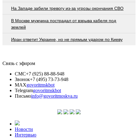
На Западе забили тревогу из-за угрозы окончания СВО
В Москве мужчина пострадал от взрыва кабеля под
землей
Иран ответит Украине, но не прямым ударом по Киеву
Связь с эфиром
СМС
+7 (925) 88-88-948
Звонок
+7 (495) 73-73-948
MAX
govoritmskbot
Telegram
govoritmskbot
Письмо
info@govoritmoskva.ru
Новости
Интервью