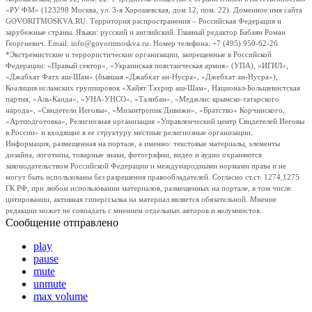
«РУ ФМ» (123298 Москва, ул. 3-я Хорошевская, дом 12, пом. 22). Доменное имя сайта
GOVORITMOSKVA.RU. Территория распространения – Российская Федерация и
зарубежные страны. Языки: русский и английский. Главный редактор Бабаян Роман
Георгиевич. Email: info@govoritmoskva.ru. Номер телефона: +7 (495) 950-62-26
*Экстремистские и террористические организации, запрещенные в Российской
Федерации: «Правый сектор», «Украинская повстанческая армия» (УПА), «ИГИЛ»,
«Джабхат Фатх аш-Шам» (бывшая «Джабхат ан-Нусра», «Джебхат ан-Нусра»),
Коалиция исламских группировок «Хайят Тахрир аш-Шам», Национал-Большевистская
партия, «Аль-Каида», «УНА-УНСО», «Талибан», «Меджлис крымско-татарского
народа», «Свидетели Иеговы», «Мизантропик Дивижн», «Братство» Корчинского,
«Артподготовка», Религиозная организация «Управленческий центр Свидетелей Иеговы
в России» и входящие в ее структуру местные религиозные организации.
Информация, размещенная на портале, а именно: текстовые материалы, элементы
дизайна, логотипы, товарные знаки, фотографии, видео и аудио охраняются
законодательством Российской Федерации и международными нормами права и не
могут быть использованы без разрешения правообладателей. Согласно ст.ст. 1274,1275
ГК РФ, при любом использовании материалов, размещенных на портале, в том числе
цитировании, активная гиперссылка на материал является обязательной. Мнение
редакции может не совпадать с мнением отдельных авторов и колумнистов.
Сообщение отправлено
play
pause
mute
unmute
max volume