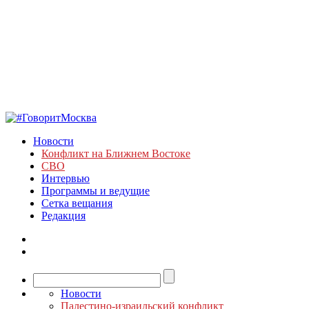
Новости
Конфликт на Ближнем Востоке
СВО
Интервью
Программы и ведущие
Сетка вещания
Редакция
Новости
Палестино-израильский конфликт