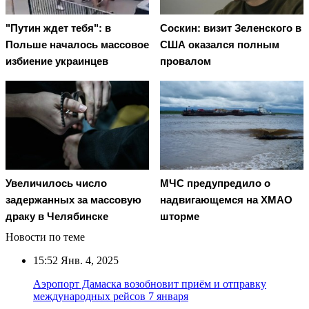
"Путин ждет тебя": в
Соскин: визит Зеленского в
Польше началось массовое
США оказался полным
избиение украинцев
провалом
Увеличилось число
МЧС предупредило о
задержанных за массовую
надвигающемся на ХМАО
драку в Челябинске
шторме
Новости по теме
15:52
Янв. 4, 2025
Аэропорт Дамаска возобновит приём и отправку
международных рейсов 7 января