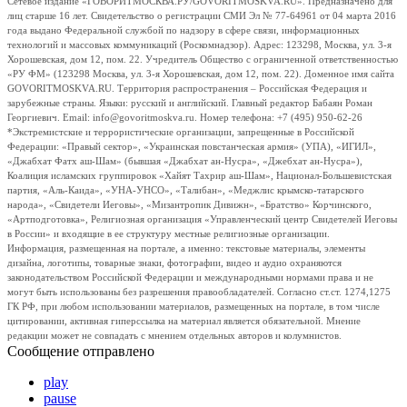
Сетевое издание «ГОВОРИТМОСКВА.РУ/GOVORITMOSKVA.RU». Предназначено для
лиц старше 16 лет. Свидетельство о регистрации СМИ Эл № 77-64961 от 04 марта 2016
года выдано Федеральной службой по надзору в сфере связи, информационных
технологий и массовых коммуникаций (Роскомнадзор). Адрес: 123298, Москва, ул. 3-я
Хорошевская, дом 12, пом. 22. Учредитель Общество с ограниченной ответственностью
«РУ ФМ» (123298 Москва, ул. 3-я Хорошевская, дом 12, пом. 22). Доменное имя сайта
GOVORITMOSKVA.RU. Территория распространения – Российская Федерация и
зарубежные страны. Языки: русский и английский. Главный редактор Бабаян Роман
Георгиевич. Email: info@govoritmoskva.ru. Номер телефона: +7 (495) 950-62-26
*Экстремистские и террористические организации, запрещенные в Российской
Федерации: «Правый сектор», «Украинская повстанческая армия» (УПА), «ИГИЛ»,
«Джабхат Фатх аш-Шам» (бывшая «Джабхат ан-Нусра», «Джебхат ан-Нусра»),
Коалиция исламских группировок «Хайят Тахрир аш-Шам», Национал-Большевистская
партия, «Аль-Каида», «УНА-УНСО», «Талибан», «Меджлис крымско-татарского
народа», «Свидетели Иеговы», «Мизантропик Дивижн», «Братство» Корчинского,
«Артподготовка», Религиозная организация «Управленческий центр Свидетелей Иеговы
в России» и входящие в ее структуру местные религиозные организации.
Информация, размещенная на портале, а именно: текстовые материалы, элементы
дизайна, логотипы, товарные знаки, фотографии, видео и аудио охраняются
законодательством Российской Федерации и международными нормами права и не
могут быть использованы без разрешения правообладателей. Согласно ст.ст. 1274,1275
ГК РФ, при любом использовании материалов, размещенных на портале, в том числе
цитировании, активная гиперссылка на материал является обязательной. Мнение
редакции может не совпадать с мнением отдельных авторов и колумнистов.
Сообщение отправлено
play
pause