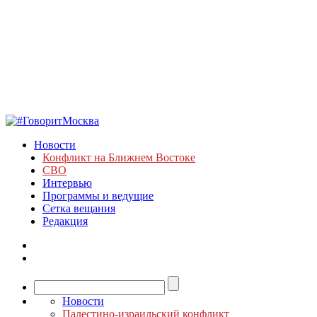
Новости
Конфликт на Ближнем Востоке
СВО
Интервью
Программы и ведущие
Сетка вещания
Редакция
Новости
Палестино-израильский конфликт