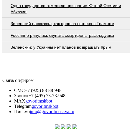
Одно государство отменило признание Южной Осетии и
Абхазии
Зеленский рассказал, как прошла встреча с Трампом
Россияне ринулись скупать смартфоны-раскладушки
Зеленский: у Украины нет планов возвращать Крым
Связь с эфиром
СМС
+7 (925) 88-88-948
Звонок
+7 (495) 73-73-948
MAX
govoritmskbot
Telegram
govoritmskbot
Письмо
info@govoritmoskva.ru