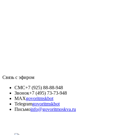
Связь с эфиром
СМС
+7 (925) 88-88-948
Звонок
+7 (495) 73-73-948
MAX
govoritmskbot
Telegram
govoritmskbot
Письмо
info@govoritmoskva.ru