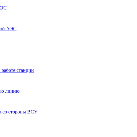
АЭС
кой АЭС
 работе станции
ную линию
а со стороны ВСУ