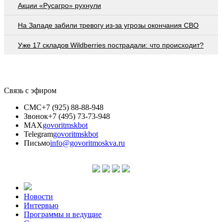
Акции «Русагро» рухнули
На Западе забили тревогу из-за угрозы окончания СВО
Уже 17 складов Wildberries пострадали: что происходит?
Связь с эфиром
СМС
+7 (925) 88-88-948
Звонок
+7 (495) 73-73-948
MAX
govoritmskbot
Telegram
govoritmskbot
Письмо
info@govoritmoskva.ru
Новости
Интервью
Программы и ведущие