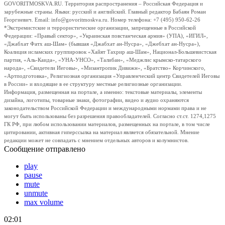
GOVORITMOSKVA.RU. Территория распространения – Российская Федерация и
зарубежные страны. Языки: русский и английский. Главный редактор Бабаян Роман
Георгиевич. Email: info@govoritmoskva.ru. Номер телефона: +7 (495) 950-62-26
*Экстремистские и террористические организации, запрещенные в Российской
Федерации: «Правый сектор», «Украинская повстанческая армия» (УПА), «ИГИЛ»,
«Джабхат Фатх аш-Шам» (бывшая «Джабхат ан-Нусра», «Джебхат ан-Нусра»),
Коалиция исламских группировок «Хайят Тахрир аш-Шам», Национал-Большевистская
партия, «Аль-Каида», «УНА-УНСО», «Талибан», «Меджлис крымско-татарского
народа», «Свидетели Иеговы», «Мизантропик Дивижн», «Братство» Корчинского,
«Артподготовка», Религиозная организация «Управленческий центр Свидетелей Иеговы
в России» и входящие в ее структуру местные религиозные организации.
Информация, размещенная на портале, а именно: текстовые материалы, элементы
дизайна, логотипы, товарные знаки, фотографии, видео и аудио охраняются
законодательством Российской Федерации и международными нормами права и не
могут быть использованы без разрешения правообладателей. Согласно ст.ст. 1274,1275
ГК РФ, при любом использовании материалов, размещенных на портале, в том числе
цитировании, активная гиперссылка на материал является обязательной. Мнение
редакции может не совпадать с мнением отдельных авторов и колумнистов.
Сообщение отправлено
play
pause
mute
unmute
max volume
02:01