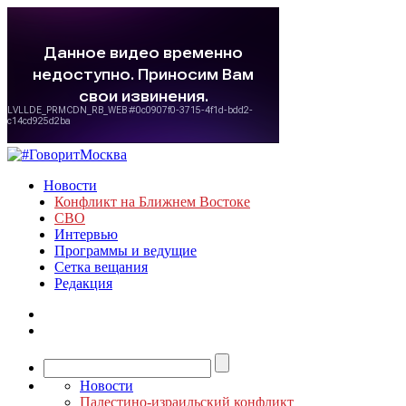
Новости
Конфликт на Ближнем Востоке
СВО
Интервью
Программы и ведущие
Сетка вещания
Редакция
Новости
Палестино-израильский конфликт