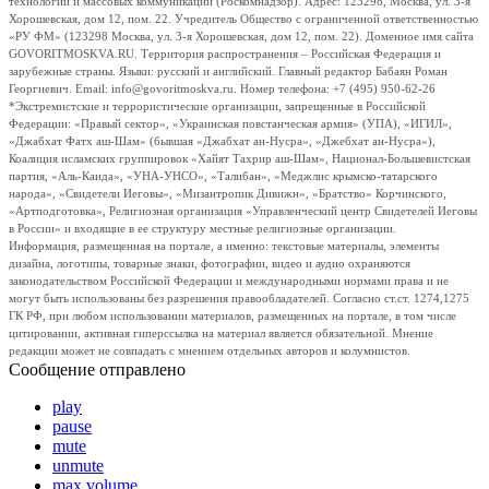
технологий и массовых коммуникаций (Роскомнадзор). Адрес: 123298, Москва, ул. 3-я
Хорошевская, дом 12, пом. 22. Учредитель Общество с ограниченной ответственностью
«РУ ФМ» (123298 Москва, ул. 3-я Хорошевская, дом 12, пом. 22). Доменное имя сайта
GOVORITMOSKVA.RU. Территория распространения – Российская Федерация и
зарубежные страны. Языки: русский и английский. Главный редактор Бабаян Роман
Георгиевич. Email: info@govoritmoskva.ru. Номер телефона: +7 (495) 950-62-26
*Экстремистские и террористические организации, запрещенные в Российской
Федерации: «Правый сектор», «Украинская повстанческая армия» (УПА), «ИГИЛ»,
«Джабхат Фатх аш-Шам» (бывшая «Джабхат ан-Нусра», «Джебхат ан-Нусра»),
Коалиция исламских группировок «Хайят Тахрир аш-Шам», Национал-Большевистская
партия, «Аль-Каида», «УНА-УНСО», «Талибан», «Меджлис крымско-татарского
народа», «Свидетели Иеговы», «Мизантропик Дивижн», «Братство» Корчинского,
«Артподготовка», Религиозная организация «Управленческий центр Свидетелей Иеговы
в России» и входящие в ее структуру местные религиозные организации.
Информация, размещенная на портале, а именно: текстовые материалы, элементы
дизайна, логотипы, товарные знаки, фотографии, видео и аудио охраняются
законодательством Российской Федерации и международными нормами права и не
могут быть использованы без разрешения правообладателей. Согласно ст.ст. 1274,1275
ГК РФ, при любом использовании материалов, размещенных на портале, в том числе
цитировании, активная гиперссылка на материал является обязательной. Мнение
редакции может не совпадать с мнением отдельных авторов и колумнистов.
Сообщение отправлено
play
pause
mute
unmute
max volume