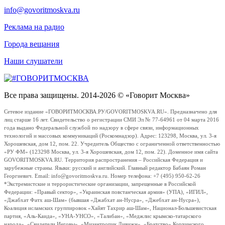
info@govoritmoskva.ru
Реклама на радио
Города вещания
Наши слушатели
Все права защищены. 2014-2026 © «Говорит Москва»
Сетевое издание «ГОВОРИТМОСКВА.РУ/GOVORITMOSKVA.RU». Предназначено для
лиц старше 16 лет. Свидетельство о регистрации СМИ Эл № 77-64961 от 04 марта 2016
года выдано Федеральной службой по надзору в сфере связи, информационных
технологий и массовых коммуникаций (Роскомнадзор). Адрес: 123298, Москва, ул. 3-я
Хорошевская, дом 12, пом. 22. Учредитель Общество с ограниченной ответственностью
«РУ ФМ» (123298 Москва, ул. 3-я Хорошевская, дом 12, пом. 22). Доменное имя сайта
GOVORITMOSKVA.RU. Территория распространения – Российская Федерация и
зарубежные страны. Языки: русский и английский. Главный редактор Бабаян Роман
Георгиевич. Email: info@govoritmoskva.ru. Номер телефона: +7 (495) 950-62-26
*Экстремистские и террористические организации, запрещенные в Российской
Федерации: «Правый сектор», «Украинская повстанческая армия» (УПА), «ИГИЛ»,
«Джабхат Фатх аш-Шам» (бывшая «Джабхат ан-Нусра», «Джебхат ан-Нусра»),
Коалиция исламских группировок «Хайят Тахрир аш-Шам», Национал-Большевистская
партия, «Аль-Каида», «УНА-УНСО», «Талибан», «Меджлис крымско-татарского
народа», «Свидетели Иеговы», «Мизантропик Дивижн», «Братство» Корчинского,