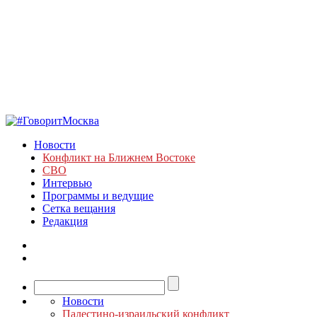
Новости
Конфликт на Ближнем Востоке
СВО
Интервью
Программы и ведущие
Сетка вещания
Редакция
Новости
Палестино-израильский конфликт