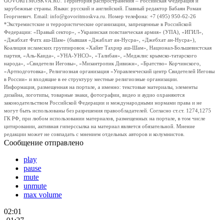
GOVORITMOSKVA.RU. Территория распространения – Российская Федерация и
зарубежные страны. Языки: русский и английский. Главный редактор Бабаян Роман
Георгиевич. Email: info@govoritmoskva.ru. Номер телефона: +7 (495) 950-62-26
*Экстремистские и террористические организации, запрещенные в Российской
Федерации: «Правый сектор», «Украинская повстанческая армия» (УПА), «ИГИЛ»,
«Джабхат Фатх аш-Шам» (бывшая «Джабхат ан-Нусра», «Джебхат ан-Нусра»),
Коалиция исламских группировок «Хайят Тахрир аш-Шам», Национал-Большевистская
партия, «Аль-Каида», «УНА-УНСО», «Талибан», «Меджлис крымско-татарского
народа», «Свидетели Иеговы», «Мизантропик Дивижн», «Братство» Корчинского,
«Артподготовка», Религиозная организация «Управленческий центр Свидетелей Иеговы
в России» и входящие в ее структуру местные религиозные организации.
Информация, размещенная на портале, а именно: текстовые материалы, элементы
дизайна, логотипы, товарные знаки, фотографии, видео и аудио охраняются
законодательством Российской Федерации и международными нормами права и не
могут быть использованы без разрешения правообладателей. Согласно ст.ст. 1274,1275
ГК РФ, при любом использовании материалов, размещенных на портале, в том числе
цитировании, активная гиперссылка на материал является обязательной. Мнение
редакции может не совпадать с мнением отдельных авторов и колумнистов.
Сообщение отправлено
play
pause
mute
unmute
max volume
02:01