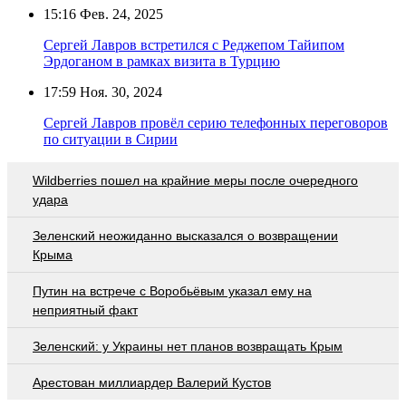
15:16
Фев. 24, 2025
Сергей Лавров встретился с Реджепом Тайипом
Эрдоганом в рамках визита в Турцию
17:59
Ноя. 30, 2024
Сергей Лавров провёл серию телефонных переговоров
по ситуации в Сирии
Wildberries пошел на крайние меры после очередного
удара
Зеленский неожиданно высказался о возвращении
Крыма
Путин на встрече с Воробьёвым указал ему на
неприятный факт
Зеленский: у Украины нет планов возвращать Крым
Арестован миллиардер Валерий Кустов