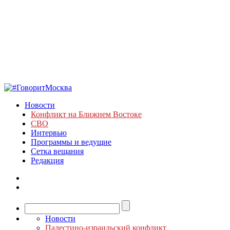
Новости
Конфликт на Ближнем Востоке
СВО
Интервью
Программы и ведущие
Сетка вещания
Редакция
Новости
Палестино-израильский конфликт