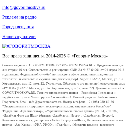
info@govoritmoskva.ru
Реклама на радио
Города вещания
Наши слушатели
Все права защищены. 2014-2026 © «Говорит Москва»
Сетевое издание «ГОВОРИТМОСКВА.РУ/GOVORITMOSKVA.RU». Предназначено для
лиц старше 16 лет. Свидетельство о регистрации СМИ Эл № 77-64961 от 04 марта 2016
года выдано Федеральной службой по надзору в сфере связи, информационных
технологий и массовых коммуникаций (Роскомнадзор). Адрес: 123298, Москва, ул. 3-я
Хорошевская, дом 12, пом. 22. Учредитель Общество с ограниченной ответственностью
«РУ ФМ» (123298 Москва, ул. 3-я Хорошевская, дом 12, пом. 22). Доменное имя сайта
GOVORITMOSKVA.RU. Территория распространения – Российская Федерация и
зарубежные страны. Языки: русский и английский. Главный редактор Бабаян Роман
Георгиевич. Email: info@govoritmoskva.ru. Номер телефона: +7 (495) 950-62-26
*Экстремистские и террористические организации, запрещенные в Российской
Федерации: «Правый сектор», «Украинская повстанческая армия» (УПА), «ИГИЛ»,
«Джабхат Фатх аш-Шам» (бывшая «Джабхат ан-Нусра», «Джебхат ан-Нусра»),
Коалиция исламских группировок «Хайят Тахрир аш-Шам», Национал-Большевистская
партия, «Аль-Каида», «УНА-УНСО», «Талибан», «Меджлис крымско-татарского