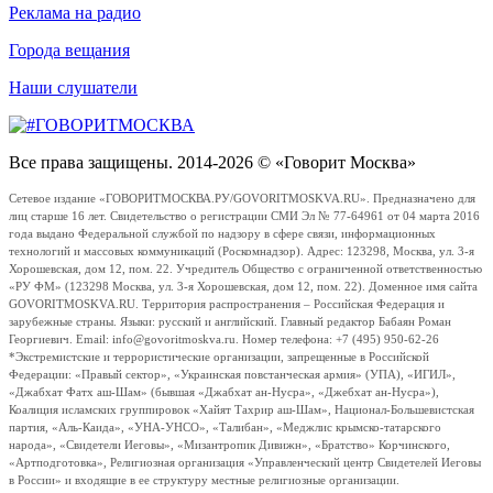
Реклама на радио
Города вещания
Наши слушатели
Все права защищены. 2014-2026 © «Говорит Москва»
Сетевое издание «ГОВОРИТМОСКВА.РУ/GOVORITMOSKVA.RU». Предназначено для
лиц старше 16 лет. Свидетельство о регистрации СМИ Эл № 77-64961 от 04 марта 2016
года выдано Федеральной службой по надзору в сфере связи, информационных
технологий и массовых коммуникаций (Роскомнадзор). Адрес: 123298, Москва, ул. 3-я
Хорошевская, дом 12, пом. 22. Учредитель Общество с ограниченной ответственностью
«РУ ФМ» (123298 Москва, ул. 3-я Хорошевская, дом 12, пом. 22). Доменное имя сайта
GOVORITMOSKVA.RU. Территория распространения – Российская Федерация и
зарубежные страны. Языки: русский и английский. Главный редактор Бабаян Роман
Георгиевич. Email: info@govoritmoskva.ru. Номер телефона: +7 (495) 950-62-26
*Экстремистские и террористические организации, запрещенные в Российской
Федерации: «Правый сектор», «Украинская повстанческая армия» (УПА), «ИГИЛ»,
«Джабхат Фатх аш-Шам» (бывшая «Джабхат ан-Нусра», «Джебхат ан-Нусра»),
Коалиция исламских группировок «Хайят Тахрир аш-Шам», Национал-Большевистская
партия, «Аль-Каида», «УНА-УНСО», «Талибан», «Меджлис крымско-татарского
народа», «Свидетели Иеговы», «Мизантропик Дивижн», «Братство» Корчинского,
«Артподготовка», Религиозная организация «Управленческий центр Свидетелей Иеговы
в России» и входящие в ее структуру местные религиозные организации.