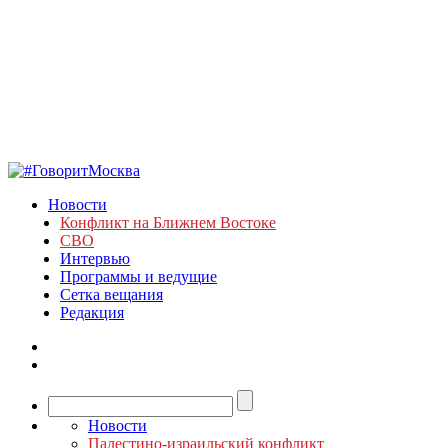
Новости
Конфликт на Ближнем Востоке
СВО
Интервью
Программы и ведущие
Сетка вещания
Редакция
Новости
Палестино-израильский конфликт