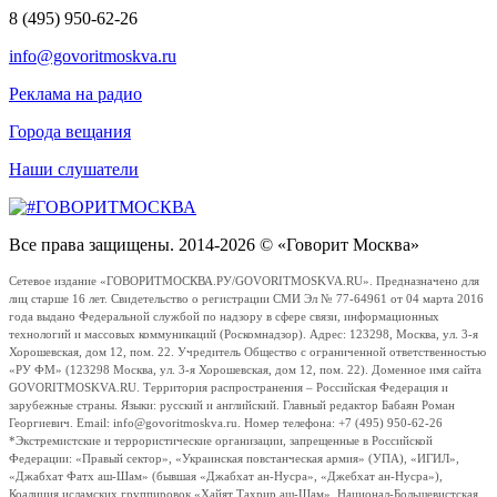
8 (495) 950-62-26
info@govoritmoskva.ru
Реклама на радио
Города вещания
Наши слушатели
Все права защищены. 2014-2026 © «Говорит Москва»
Сетевое издание «ГОВОРИТМОСКВА.РУ/GOVORITMOSKVA.RU». Предназначено для
лиц старше 16 лет. Свидетельство о регистрации СМИ Эл № 77-64961 от 04 марта 2016
года выдано Федеральной службой по надзору в сфере связи, информационных
технологий и массовых коммуникаций (Роскомнадзор). Адрес: 123298, Москва, ул. 3-я
Хорошевская, дом 12, пом. 22. Учредитель Общество с ограниченной ответственностью
«РУ ФМ» (123298 Москва, ул. 3-я Хорошевская, дом 12, пом. 22). Доменное имя сайта
GOVORITMOSKVA.RU. Территория распространения – Российская Федерация и
зарубежные страны. Языки: русский и английский. Главный редактор Бабаян Роман
Георгиевич. Email: info@govoritmoskva.ru. Номер телефона: +7 (495) 950-62-26
*Экстремистские и террористические организации, запрещенные в Российской
Федерации: «Правый сектор», «Украинская повстанческая армия» (УПА), «ИГИЛ»,
«Джабхат Фатх аш-Шам» (бывшая «Джабхат ан-Нусра», «Джебхат ан-Нусра»),
Коалиция исламских группировок «Хайят Тахрир аш-Шам», Национал-Большевистская