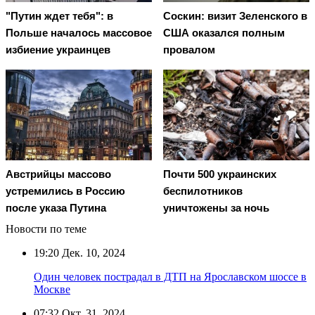
"Путин ждет тебя": в
Соскин: визит Зеленского в
Польше началось массовое
США оказался полным
избиение украинцев
провалом
Австрийцы массово
Почти 500 украинских
устремились в Россию
беспилотников
после указа Путина
уничтожены за ночь
Новости по теме
19:20
Дек. 10, 2024
Один человек пострадал в ДТП на Ярославском шоссе в
Москве
07:32
Окт. 31, 2024