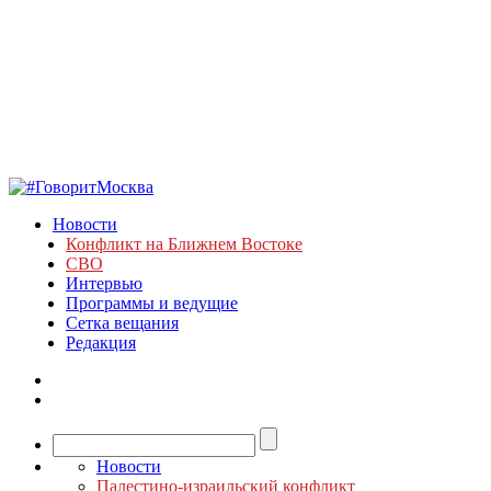
Новости
Конфликт на Ближнем Востоке
СВО
Интервью
Программы и ведущие
Сетка вещания
Редакция
Новости
Палестино-израильский конфликт