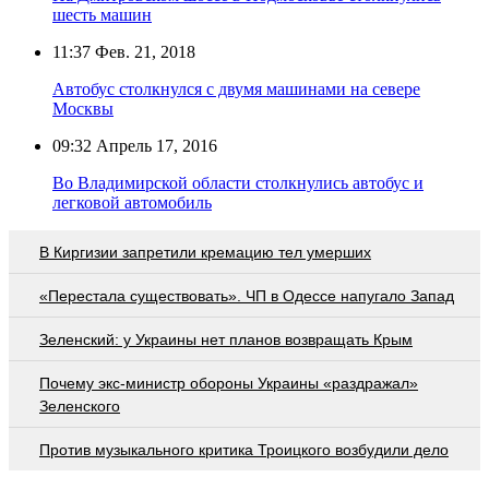
шесть машин
11:37
Фев. 21, 2018
Автобус столкнулся с двумя машинами на севере
Москвы
09:32
Апрель 17, 2016
Во Владимирской области столкнулись автобус и
легковой автомобиль
В Киргизии запретили кремацию тел умерших
«Перестала существовать». ЧП в Одессе напугало Запад
Зеленский: у Украины нет планов возвращать Крым
Почему экс-министр обороны Украины «раздражал»
Зеленского
Против музыкального критика Троицкого возбудили дело