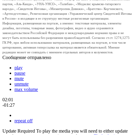
партия, «Аль-Каида», «УНА-УНСО», «Талибан», «Меджлис крымско-татарского
народа», «Свидетели Иеговы», «Мизантропик Дивижн», «Братство» Корчинского,
«Артподготовка», Религиозная организация «Управленческий центр Свидетелей Иеговы
в России» и входящие в ее структуру местные религиозные организации.
Информация, размещенная на портале, а именно: текстовые материалы, элементы
дизайна, логотипы, товарные знаки, фотографии, видео и аудио охраняются
законодательством Российской Федерации и международными нормами права и не
могут быть использованы без разрешения правообладателей. Согласно ст.ст. 1274,1275
ГК РФ, при любом использовании материалов, размещенных на портале, в том числе
цитировании, активная гиперссылка на материал является обязательной. Мнение
редакции может не совпадать с мнением отдельных авторов и колумнистов.
Сообщение отправлено
play
pause
mute
unmute
max volume
02:01
-01:27
repeat off
Update Required
To play the media you will need to either update