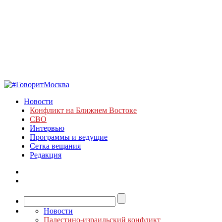
Новости
Конфликт на Ближнем Востоке
СВО
Интервью
Программы и ведущие
Сетка вещания
Редакция
Новости
Палестино-израильский конфликт