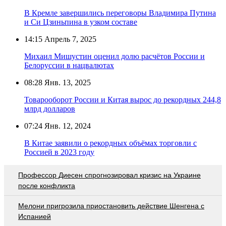
В Кремле завершились переговоры Владимира Путина
и Си Цзиньпина в узком составе
14:15
Апрель 7, 2025
Михаил Мишустин оценил долю расчётов России и
Белоруссии в нацвалютах
08:28
Янв. 13, 2025
Товарооборот России и Китая вырос до рекордных 244,8
млрд долларов
07:24
Янв. 12, 2024
В Китае заявили о рекордных объёмах торговли с
Россией в 2023 году
Профессор Диесен спрогнозировал кризис на Украине
после конфликта
Мелони пригрозила приостановить действие Шенгена с
Испанией