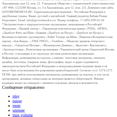
Хорошевская, дом 12, пом. 22. Учредитель Общество с ограниченной ответственностью
«РУ ФМ» (123298 Москва, ул. 3-я Хорошевская, дом 12, пом. 22). Доменное имя сайта
GOVORITMOSKVA.RU. Территория распространения – Российская Федерация и
зарубежные страны. Языки: русский и английский. Главный редактор Бабаян Роман
Георгиевич. Email: info@govoritmoskva.ru. Номер телефона: +7 (495) 950-62-26
*Экстремистские и террористические организации, запрещенные в Российской
Федерации: «Правый сектор», «Украинская повстанческая армия» (УПА), «ИГИЛ»,
«Джабхат Фатх аш-Шам» (бывшая «Джабхат ан-Нусра», «Джебхат ан-Нусра»),
Коалиция исламских группировок «Хайят Тахрир аш-Шам», Национал-Большевистская
партия, «Аль-Каида», «УНА-УНСО», «Талибан», «Меджлис крымско-татарского
народа», «Свидетели Иеговы», «Мизантропик Дивижн», «Братство» Корчинского,
«Артподготовка», Религиозная организация «Управленческий центр Свидетелей Иеговы
в России» и входящие в ее структуру местные религиозные организации.
Информация, размещенная на портале, а именно: текстовые материалы, элементы
дизайна, логотипы, товарные знаки, фотографии, видео и аудио охраняются
законодательством Российской Федерации и международными нормами права и не
могут быть использованы без разрешения правообладателей. Согласно ст.ст. 1274,1275
ГК РФ, при любом использовании материалов, размещенных на портале, в том числе
цитировании, активная гиперссылка на материал является обязательной. Мнение
редакции может не совпадать с мнением отдельных авторов и колумнистов.
Сообщение отправлено
play
pause
mute
unmute
max volume