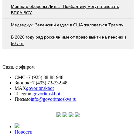
Министр обороны Литвы: Прибалтику могут атаковать
БПЛА ВСУ
Медведчук: Зеленский ездил в США жаловаться Трампу
В 2026 году ряд россиян имеют право выйти на пенсию в
50 лет
Связь с эфиром
СМС
+7 (925) 88-88-948
Звонок
+7 (495) 73-73-948
MAX
govoritmskbot
Telegram
govoritmskbot
Письмо
info@govoritmoskva.ru
Новости