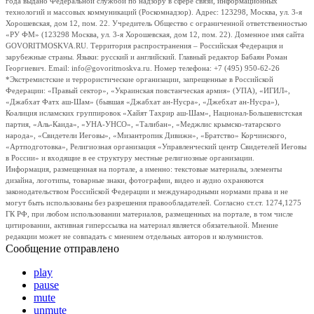
года выдано Федеральной службой по надзору в сфере связи, информационных
технологий и массовых коммуникаций (Роскомнадзор). Адрес: 123298, Москва, ул. 3-я
Хорошевская, дом 12, пом. 22. Учредитель Общество с ограниченной ответственностью
«РУ ФМ» (123298 Москва, ул. 3-я Хорошевская, дом 12, пом. 22). Доменное имя сайта
GOVORITMOSKVA.RU. Территория распространения – Российская Федерация и
зарубежные страны. Языки: русский и английский. Главный редактор Бабаян Роман
Георгиевич. Email: info@govoritmoskva.ru. Номер телефона: +7 (495) 950-62-26
*Экстремистские и террористические организации, запрещенные в Российской
Федерации: «Правый сектор», «Украинская повстанческая армия» (УПА), «ИГИЛ»,
«Джабхат Фатх аш-Шам» (бывшая «Джабхат ан-Нусра», «Джебхат ан-Нусра»),
Коалиция исламских группировок «Хайят Тахрир аш-Шам», Национал-Большевистская
партия, «Аль-Каида», «УНА-УНСО», «Талибан», «Меджлис крымско-татарского
народа», «Свидетели Иеговы», «Мизантропик Дивижн», «Братство» Корчинского,
«Артподготовка», Религиозная организация «Управленческий центр Свидетелей Иеговы
в России» и входящие в ее структуру местные религиозные организации.
Информация, размещенная на портале, а именно: текстовые материалы, элементы
дизайна, логотипы, товарные знаки, фотографии, видео и аудио охраняются
законодательством Российской Федерации и международными нормами права и не
могут быть использованы без разрешения правообладателей. Согласно ст.ст. 1274,1275
ГК РФ, при любом использовании материалов, размещенных на портале, в том числе
цитировании, активная гиперссылка на материал является обязательной. Мнение
редакции может не совпадать с мнением отдельных авторов и колумнистов.
Сообщение отправлено
play
pause
mute
unmute