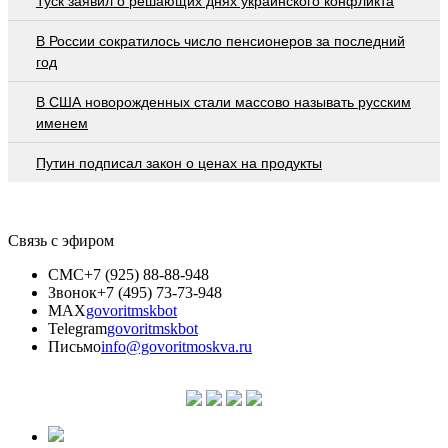
Туск заявил о решающих днях украинского конфликта
В России сократилось число пенсионеров за последний
год
В США новорожденных стали массово называть русским
именем
Путин подписал закон о ценах на продукты
Связь с эфиром
СМС
+7 (925) 88-88-948
Звонок
+7 (495) 73-73-948
MAX
govoritmskbot
Telegram
govoritmskbot
Письмо
info@govoritmoskva.ru