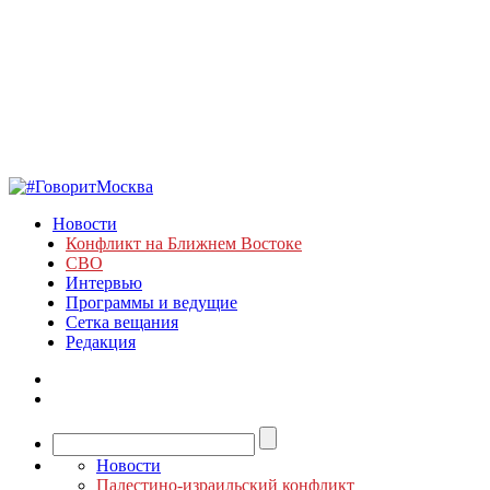
Новости
Конфликт на Ближнем Востоке
СВО
Интервью
Программы и ведущие
Сетка вещания
Редакция
Новости
Палестино-израильский конфликт