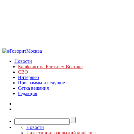
Новости
Конфликт на Ближнем Востоке
СВО
Интервью
Программы и ведущие
Сетка вещания
Редакция
Новости
Палестино-израильский конфликт