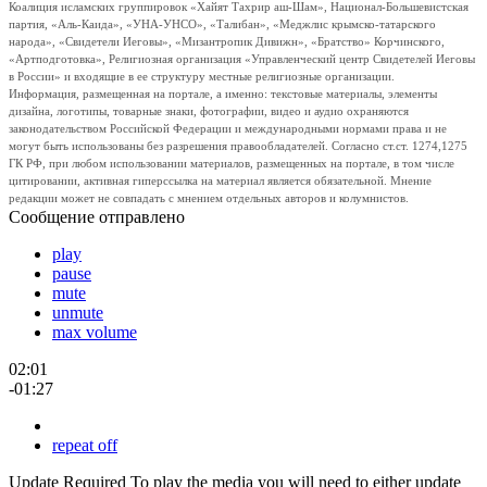
Коалиция исламских группировок «Хайят Тахрир аш-Шам», Национал-Большевистская
партия, «Аль-Каида», «УНА-УНСО», «Талибан», «Меджлис крымско-татарского
народа», «Свидетели Иеговы», «Мизантропик Дивижн», «Братство» Корчинского,
«Артподготовка», Религиозная организация «Управленческий центр Свидетелей Иеговы
в России» и входящие в ее структуру местные религиозные организации.
Информация, размещенная на портале, а именно: текстовые материалы, элементы
дизайна, логотипы, товарные знаки, фотографии, видео и аудио охраняются
законодательством Российской Федерации и международными нормами права и не
могут быть использованы без разрешения правообладателей. Согласно ст.ст. 1274,1275
ГК РФ, при любом использовании материалов, размещенных на портале, в том числе
цитировании, активная гиперссылка на материал является обязательной. Мнение
редакции может не совпадать с мнением отдельных авторов и колумнистов.
Сообщение отправлено
play
pause
mute
unmute
max volume
02:01
-01:27
repeat off
Update Required
To play the media you will need to either update