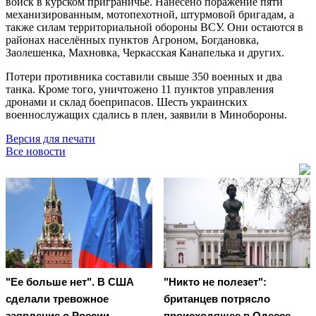
войск в курском приграничье. Нанесено поражение пяти
механизированным, мотопехотной, штурмовой бригадам, а
также силам территориальной обороны ВСУ. Они остаются в
районах населённых пунктов Агроном, Богдановка,
Заолешенка, Махновка, Черкасская Канапелька и других.
Потери противника составили свыше 350 военных и два
танка. Кроме того, уничтожено 11 пунктов управления
дронами и склад боеприпасов. Шесть украинских
военнослужащих сдались в плен, заявили в Минобороны.
Версия для печати
Все новости
"Ее больше нет". В США
"Никто не полезет":
сделали тревожное
британцев потрясло
заявление о России
происходящее в Одессе