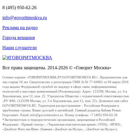
8 (495) 950-62-26
info@govoritmoskva.ru
Реклама на радио
Города вещания
Наши слушатели
Все права защищены. 2014-2026 © «Говорит Москва»
Сетевое издание «ГОВОРИТМОСКВА.РУ/GOVORITMOSKVA.RU». Предназначено для
лиц старше 16 лет. Свидетельство о регистрации СМИ Эл № 77-64961 от 04 марта 2016
года выдано Федеральной службой по надзору в сфере связи, информационных
технологий и массовых коммуникаций (Роскомнадзор). Адрес: 123298, Москва, ул. 3-я
Хорошевская, дом 12, пом. 22. Учредитель Общество с ограниченной ответственностью
«РУ ФМ» (123298 Москва, ул. 3-я Хорошевская, дом 12, пом. 22). Доменное имя сайта
GOVORITMOSKVA.RU. Территория распространения – Российская Федерация и
зарубежные страны. Языки: русский и английский. Главный редактор Бабаян Роман
Георгиевич. Email: info@govoritmoskva.ru. Номер телефона: +7 (495) 950-62-26
*Экстремистские и террористические организации, запрещенные в Российской
Федерации: «Правый сектор», «Украинская повстанческая армия» (УПА), «ИГИЛ»,
«Джабхат Фатх аш-Шам» (бывшая «Джабхат ан-Нусра», «Джебхат ан-Нусра»),