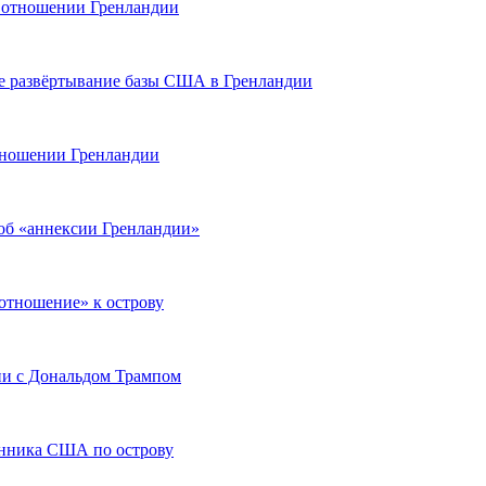
 отношении Гренландии
е развёртывание базы США в Гренландии
отношении Гренландии
об «аннексии Гренландии»
отношение» к острову
ции с Дональдом Трампом
анника США по острову