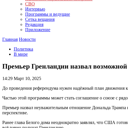
СВО
Интервью
Программы и ведущие
Сетка вещания
Редакция
Приложение
Главная
Новости
Политика
В мире
Премьер Гренландии назвал возможной 
14:29
Март 10, 2025
До проведения референдума нужен надёжный план движения к с
Частью этой программы может стать соглашение о союзе с рядо
Премьер назвал неуважительным отношение Дональда Трампа к
перспективе.
Ранее глава Белого дома неоднократно заявлял, что США готовы
всё равно получат Гренландию.