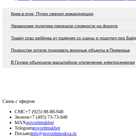
Киев в огне, Путин сменил командующих
Украинские политики признали сложности на фронте
Трамп спас ребёнка от падения со сцены и пошутил про Бай
Подростки хотели подорвать военные объекты в Приморье
В Грузии объяснили масштабное отключение электроэнергии
Связь с эфиром
СМС
+7 (925) 88-88-948
Звонок
+7 (495) 73-73-948
MAX
govoritmskbot
Telegram
govoritmskbot
Письмо
info@govoritmoskva.ru