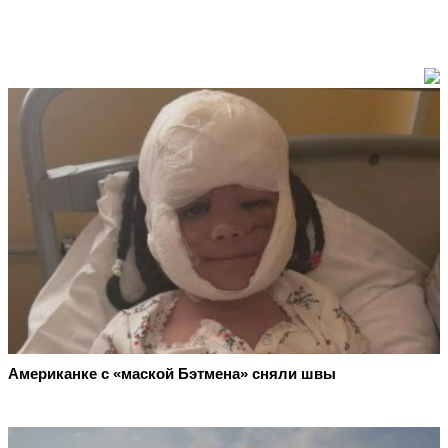
Американке с «маской Бэтмена» сняли швы