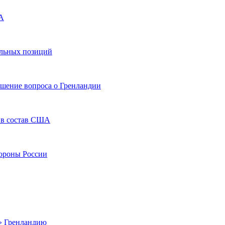
ША
ельных позиций
ешение вопроса о Гренландии
 в состав США
тороны России
» Гренландию