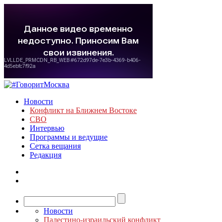
Новости
Конфликт на Ближнем Востоке
СВО
Интервью
Программы и ведущие
Сетка вещания
Редакция
Новости
Палестино-израильский конфликт