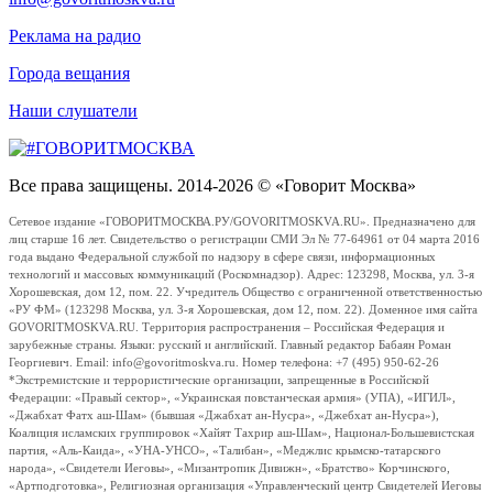
Реклама на радио
Города вещания
Наши слушатели
Все права защищены. 2014-2026 © «Говорит Москва»
Сетевое издание «ГОВОРИТМОСКВА.РУ/GOVORITMOSKVA.RU». Предназначено для
лиц старше 16 лет. Свидетельство о регистрации СМИ Эл № 77-64961 от 04 марта 2016
года выдано Федеральной службой по надзору в сфере связи, информационных
технологий и массовых коммуникаций (Роскомнадзор). Адрес: 123298, Москва, ул. 3-я
Хорошевская, дом 12, пом. 22. Учредитель Общество с ограниченной ответственностью
«РУ ФМ» (123298 Москва, ул. 3-я Хорошевская, дом 12, пом. 22). Доменное имя сайта
GOVORITMOSKVA.RU. Территория распространения – Российская Федерация и
зарубежные страны. Языки: русский и английский. Главный редактор Бабаян Роман
Георгиевич. Email: info@govoritmoskva.ru. Номер телефона: +7 (495) 950-62-26
*Экстремистские и террористические организации, запрещенные в Российской
Федерации: «Правый сектор», «Украинская повстанческая армия» (УПА), «ИГИЛ»,
«Джабхат Фатх аш-Шам» (бывшая «Джабхат ан-Нусра», «Джебхат ан-Нусра»),
Коалиция исламских группировок «Хайят Тахрир аш-Шам», Национал-Большевистская
партия, «Аль-Каида», «УНА-УНСО», «Талибан», «Меджлис крымско-татарского
народа», «Свидетели Иеговы», «Мизантропик Дивижн», «Братство» Корчинского,
«Артподготовка», Религиозная организация «Управленческий центр Свидетелей Иеговы