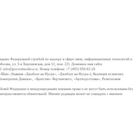
дано Федеральной службой по надзору в сфере связи, информационных технологий и
сква, ул. 3-я Хорошевская, дом 12, пом. 22). Доменное имя сайта
 info@govoritmoskva.ru. Номер телефона: +7 (495) 950-62-26
ш-Шам» (бывшая «Джабхат ан-Нусра», «Джебхат ан-Нусра»), Коалиция исламских
изантропик Дивижн», «Братство» Корчинского, «Артподготовка», Религиозная
ссийской Федерации и международными нормами права и не могут быть использованы без
материал является обязательной. Мнение редакции может не совпадать с мнением