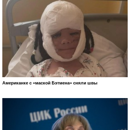
Американке с «маской Бэтмена» сняли швы