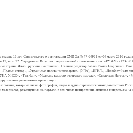
ше 16 лет. Свидетельство о регистрации СМИ Эл № 77-64961 от 04 марта 2016 года вы
ом 12, пом. 22. Учредитель Общество с ограниченной ответственностью «РУ ФМ» (123298 Мо
траны. Языки: русский и английский. Главный редактор Бабаян Роман Георгиевич. Email:
и: «Правый сектор», «Украинская повстанческая армия» (УПА), «ИГИЛ», «Джабхат Фатх а
«УНА-УНСО», «Талибан», «Меджлис крымско-татарского народа», «Свидетели Иеговы», «М
туру местные религиозные организации.
, логотипы, товарные знаки, фотографии, видео и аудио охраняются законодательством Ро
и материалов, размещенных на портале, в том числе цитировании, активная гиперссылка на 