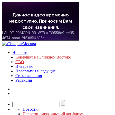
Новости
Конфликт на Ближнем Востоке
СВО
Интервью
Программы и ведущие
Сетка вещания
Редакция
Новости
Палестино-израильский конфликт