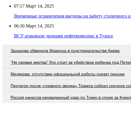
07:17
Март 14, 2025
Временные ограничения введены на работу столичного а
06:30
Март 14, 2025
ВСУ атаковали дронами нефтекомплекс в Туапсе
Захарова обвинила Макрона в подстрекательстве Киева
"Не первая жертва" Кто стоит за убийством ребенка под Пете
Медякова: отсутствие официальной работы снизит пенсию
Пентагон после «гневного звонка» Трампа собрал срочное с
Россия нанесла неожиданный удар по Токио в споре за Кури