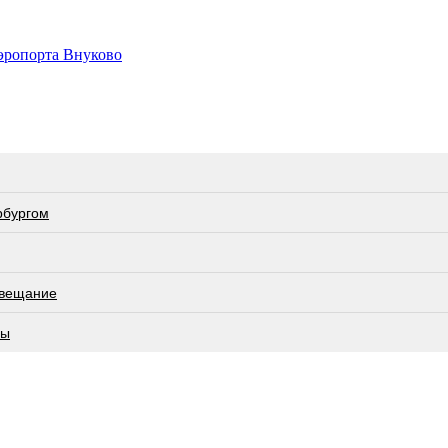
эропорта Внуково
рбургом
овещание
лы