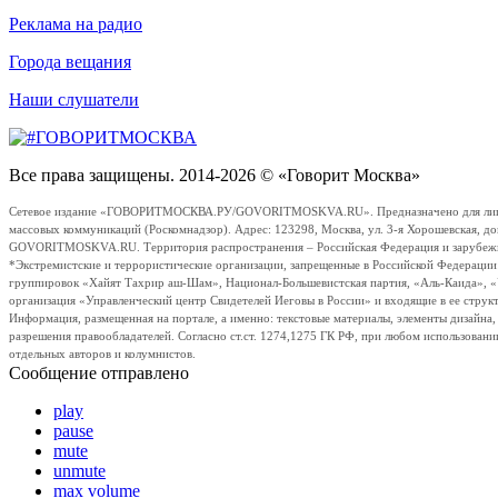
Реклама на радио
Города вещания
Наши слушатели
Все права защищены. 2014-2026 © «Говорит Москва»
Сетевое издание «ГОВОРИТМОСКВА.РУ/GOVORITMOSKVA.RU». Предназначено для лиц стар
массовых коммуникаций (Роскомнадзор). Адрес: 123298, Москва, ул. 3-я Хорошевская, д
GOVORITMOSKVA.RU. Территория распространения – Российская Федерация и зарубежные с
*Экстремистские и террористические организации, запрещенные в Российской Федераци
группировок «Хайят Тахрир аш-Шам», Национал-Большевистская партия, «Аль-Каида», 
организация «Управленческий центр Свидетелей Иеговы в России» и входящие в ее струк
Информация, размещенная на портале, а именно: текстовые материалы, элементы дизайна
разрешения правообладателей. Согласно ст.ст. 1274,1275 ГК РФ, при любом использовани
отдельных авторов и колумнистов.
Сообщение отправлено
play
pause
mute
unmute
max volume