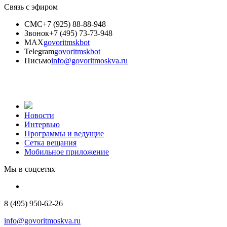
Связь с эфиром
СМС
+7 (925) 88-88-948
Звонок
+7 (495) 73-73-948
MAX
govoritmskbot
Telegram
govoritmskbot
Письмо
info@govoritmoskva.ru
Новости
Интервью
Программы и ведущие
Сетка вещания
Мобильное приложение
Мы в соцсетях
8 (495) 950-62-26
info@govoritmoskva.ru