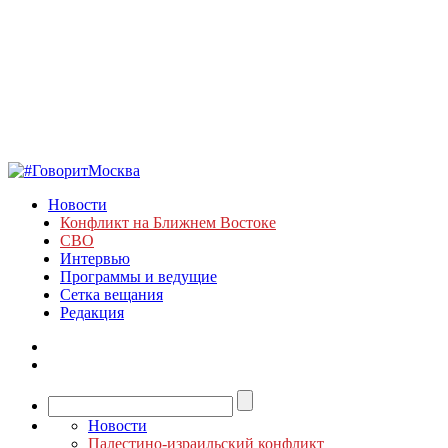
Новости
Конфликт на Ближнем Востоке
СВО
Интервью
Программы и ведущие
Сетка вещания
Редакция
Новости
Палестино-израильский конфликт