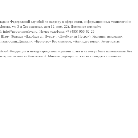
дано Федеральной службой по надзору в сфере связи, информационных технологий и
сква, ул. 3-я Хорошевская, дом 12, пом. 22). Доменное имя сайта
 info@govoritmoskva.ru. Номер телефона: +7 (495) 950-62-26
ш-Шам» (бывшая «Джабхат ан-Нусра», «Джебхат ан-Нусра»), Коалиция исламских
изантропик Дивижн», «Братство» Корчинского, «Артподготовка», Религиозная
ссийской Федерации и международными нормами права и не могут быть использованы без
материал является обязательной. Мнение редакции может не совпадать с мнением