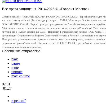
Все права защищены. 2014-2026 © «Говорит Москва»
Сетевое издание «ГОВОРИТМОСКВА.РУ/GOVORITMOSKVA.RU». Предназначено для лиц стар
массовых коммуникаций (Роскомнадзор). Адрес: 123298, Москва, ул. 3-я Хорошевская, д
GOVORITMOSKVA.RU. Территория распространения – Российская Федерация и зарубежные с
*Экстремистские и террористические организации, запрещенные в Российской Федераци
группировок «Хайят Тахрир аш-Шам», Национал-Большевистская партия, «Аль-Каида», 
организация «Управленческий центр Свидетелей Иеговы в России» и входящие в ее струк
Информация, размещенная на портале, а именно: текстовые материалы, элементы дизайна
разрешения правообладателей. Согласно ст.ст. 1274,1275 ГК РФ, при любом использовани
отдельных авторов и колумнистов.
Сообщение отправлено
play
pause
mute
unmute
max volume
02:01
-01:27
repeat off