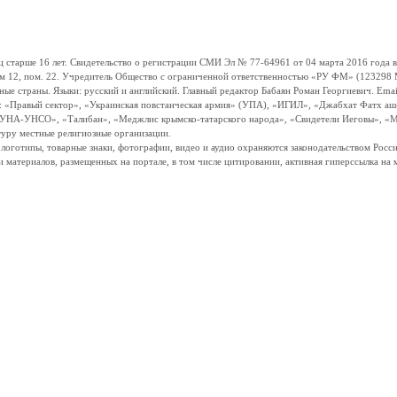
ше 16 лет. Свидетельство о регистрации СМИ Эл № 77-64961 от 04 марта 2016 года вы
ом 12, пом. 22. Учредитель Общество с ограниченной ответственностью «РУ ФМ» (123298 Мо
траны. Языки: русский и английский. Главный редактор Бабаян Роман Георгиевич. Email:
и: «Правый сектор», «Украинская повстанческая армия» (УПА), «ИГИЛ», «Джабхат Фатх а
«УНА-УНСО», «Талибан», «Меджлис крымско-татарского народа», «Свидетели Иеговы», «М
туру местные религиозные организации.
, логотипы, товарные знаки, фотографии, видео и аудио охраняются законодательством Ро
и материалов, размещенных на портале, в том числе цитировании, активная гиперссылка на 