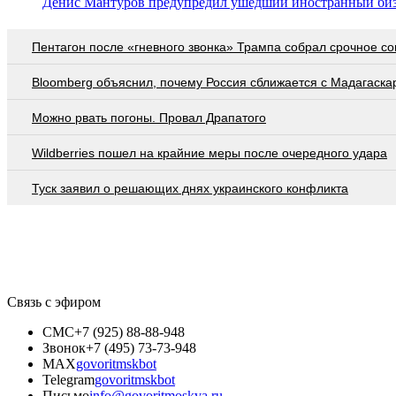
Денис Мантуров предупредил ушедший иностранный бизн
Пентагон после «гневного звонка» Трампа собрал срочное с
Bloomberg объяснил, почему Россия сближается с Мадагаска
Можно рвать погоны. Провал Драпатого
Wildberries пошел на крайние меры после очередного удара
Туск заявил о решающих днях украинского конфликта
Связь с эфиром
СМС
+7 (925) 88-88-948
Звонок
+7 (495) 73-73-948
MAX
govoritmskbot
Telegram
govoritmskbot
Письмо
info@govoritmoskva.ru