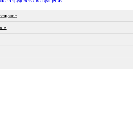
ес о трудностях возвращения
овещание
ром