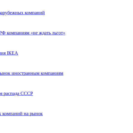
 зарубежных компаний
РФ компаниям «не ждать льгот»
ния IКЕА
 рынок иностранным компаниям
м распада СССР
 компаний на рынок