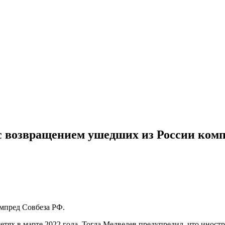
с возвращением ушедших из России ком
ампред Совбеза РФ.
етях в марте 2022 года. Тогда Медведев предупредил, что инос