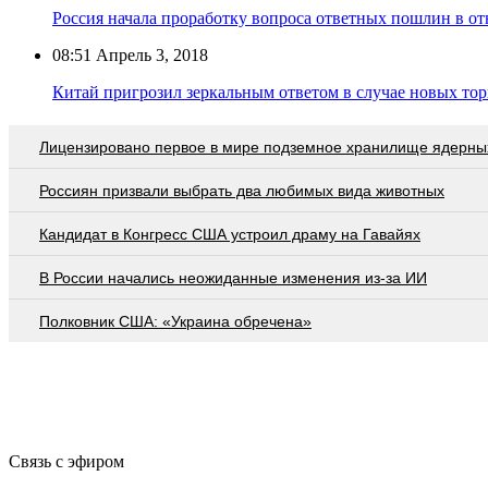
Россия начала проработку вопроса ответных пошлин в
08:51
Апрель 3, 2018
Китай пригрозил зеркальным ответом в случае новых т
Лицензировано первое в мире подземное хранилище ядерны
Россиян призвали выбрать два любимых вида животных
Кандидат в Конгресс США устроил драму на Гавайях
В России начались неожиданные изменения из-за ИИ
Полковник США: «Украина обречена»
Связь с эфиром