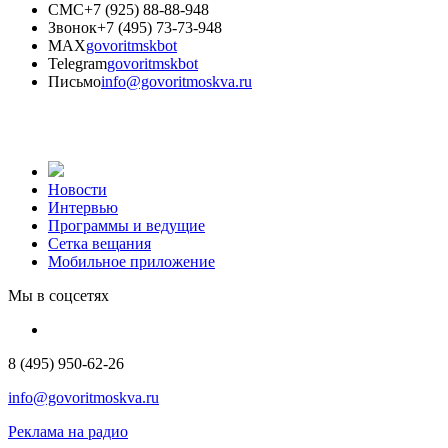
СМС
+7 (925) 88-88-948
Звонок
+7 (495) 73-73-948
MAX
govoritmskbot
Telegram
govoritmskbot
Письмо
info@govoritmoskva.ru
Новости
Интервью
Программы и ведущие
Сетка вещания
Мобильное приложение
Мы в соцсетях
8 (495) 950-62-26
info@govoritmoskva.ru
Реклама на радио