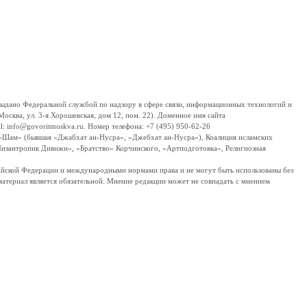
дано Федеральной службой по надзору в сфере связи, информационных технологий и
сква, ул. 3-я Хорошевская, дом 12, пом. 22). Доменное имя сайта
 info@govoritmoskva.ru. Номер телефона: +7 (495) 950-62-26
ш-Шам» (бывшая «Джабхат ан-Нусра», «Джебхат ан-Нусра»), Коалиция исламских
изантропик Дивижн», «Братство» Корчинского, «Артподготовка», Религиозная
ссийской Федерации и международными нормами права и не могут быть использованы без
материал является обязательной. Мнение редакции может не совпадать с мнением