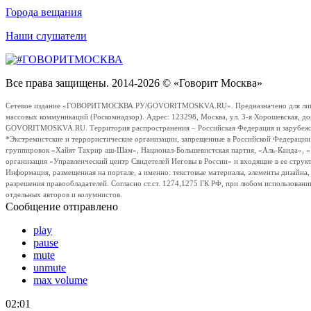
Города вещания
Наши слушатели
Все права защищены. 2014-2026 © «Говорит Москва»
Сетевое издание «ГОВОРИТМОСКВА.РУ/GOVORITMOSKVA.RU». Предназначено для лиц стар
массовых коммуникаций (Роскомнадзор). Адрес: 123298, Москва, ул. 3-я Хорошевская, д
GOVORITMOSKVA.RU. Территория распространения – Российская Федерация и зарубежные с
*Экстремистские и террористические организации, запрещенные в Российской Федераци
группировок «Хайят Тахрир аш-Шам», Национал-Большевистская партия, «Аль-Каида», 
организация «Управленческий центр Свидетелей Иеговы в России» и входящие в ее струк
Информация, размещенная на портале, а именно: текстовые материалы, элементы дизайна
разрешения правообладателей. Согласно ст.ст. 1274,1275 ГК РФ, при любом использовани
отдельных авторов и колумнистов.
Сообщение отправлено
play
pause
mute
unmute
max volume
02:01