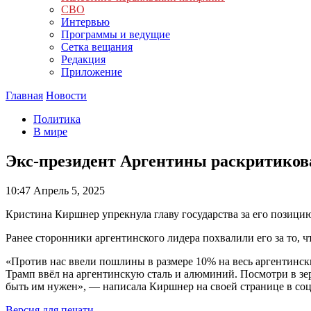
СВО
Интервью
Программы и ведущие
Сетка вещания
Редакция
Приложение
Главная
Новости
Политика
В мире
Экс-президент Аргентины раскритикова
10:47
Апрель 5, 2025
Кристина Киршнер упрекнула главу государства за его пози
Ранее сторонники аргентинского лидера похвалили его за то,
«Против нас ввели пошлины в размере 10% на весь аргентинск
Трамп ввёл на аргентинскую сталь и алюминий. Посмотри в зер
быть им нужен», — написала Киршнер на своей странице в соц
Версия для печати