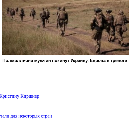
Полмиллиона мужчин покинут Украину. Европа в тревоге
 Кристину Киршнер
тали для некоторых стран