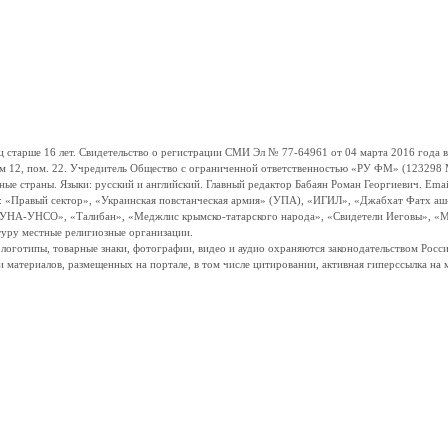
ше 16 лет. Свидетельство о регистрации СМИ Эл № 77-64961 от 04 марта 2016 года вы
ом 12, пом. 22. Учредитель Общество с ограниченной ответственностью «РУ ФМ» (123298 Мо
траны. Языки: русский и английский. Главный редактор Бабаян Роман Георгиевич. Email:
и: «Правый сектор», «Украинская повстанческая армия» (УПА), «ИГИЛ», «Джабхат Фатх а
«УНА-УНСО», «Талибан», «Меджлис крымско-татарского народа», «Свидетели Иеговы», «М
туру местные религиозные организации.
, логотипы, товарные знаки, фотографии, видео и аудио охраняются законодательством Ро
и материалов, размещенных на портале, в том числе цитировании, активная гиперссылка на 