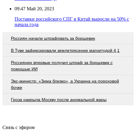
09:47
Май 20, 2023
Поставки российского СПГ в Китай выросли на 50% с
начала года
Россиян начали штрафовать за борщевик
В Туве зафиксировали землетрясение магнитудой 4,1
Россиянин впервые получил штраф за борщевик с
помощью ИИ
Экс-министр: «Зима близко», а Украина на пороховой
бочке
Гроза накрыла Москву после аномальной жары
Связь с эфиром