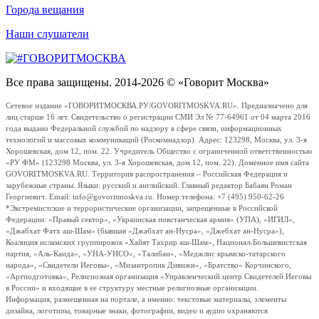
Города вещания
Наши слушатели
Все права защищены. 2014-2026 © «Говорит Москва»
Сетевое издание «ГОВОРИТМОСКВА.РУ/GOVORITMOSKVA.RU». Предназначено для
лиц старше 16 лет. Свидетельство о регистрации СМИ Эл № 77-64961 от 04 марта 2016
года выдано Федеральной службой по надзору в сфере связи, информационных
технологий и массовых коммуникаций (Роскомнадзор). Адрес: 123298, Москва, ул. 3-я
Хорошевская, дом 12, пом. 22. Учредитель Общество с ограниченной ответственностью
«РУ ФМ» (123298 Москва, ул. 3-я Хорошевская, дом 12, пом. 22). Доменное имя сайта
GOVORITMOSKVA.RU. Территория распространения – Российская Федерация и
зарубежные страны. Языки: русский и английский. Главный редактор Бабаян Роман
Георгиевич. Email: info@govoritmoskva.ru. Номер телефона: +7 (495) 950-62-26
*Экстремистские и террористические организации, запрещенные в Российской
Федерации: «Правый сектор», «Украинская повстанческая армия» (УПА), «ИГИЛ»,
«Джабхат Фатх аш-Шам» (бывшая «Джабхат ан-Нусра», «Джебхат ан-Нусра»),
Коалиция исламских группировок «Хайят Тахрир аш-Шам», Национал-Большевистская
партия, «Аль-Каида», «УНА-УНСО», «Талибан», «Меджлис крымско-татарского
народа», «Свидетели Иеговы», «Мизантропик Дивижн», «Братство» Корчинского,
«Артподготовка», Религиозная организация «Управленческий центр Свидетелей Иеговы
в России» и входящие в ее структуру местные религиозные организации.
Информация, размещенная на портале, а именно: текстовые материалы, элементы
дизайна, логотипы, товарные знаки, фотографии, видео и аудио охраняются