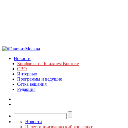
Новости
Конфликт на Ближнем Востоке
СВО
Интервью
Программы и ведущие
Сетка вещания
Редакция
Новости
Палестино-израильский конфликт