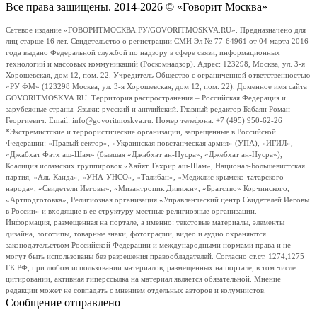
Все права защищены. 2014-2026 © «Говорит Москва»
Сетевое издание «ГОВОРИТМОСКВА.РУ/GOVORITMOSKVA.RU». Предназначено для
лиц старше 16 лет. Свидетельство о регистрации СМИ Эл № 77-64961 от 04 марта 2016
года выдано Федеральной службой по надзору в сфере связи, информационных
технологий и массовых коммуникаций (Роскомнадзор). Адрес: 123298, Москва, ул. 3-я
Хорошевская, дом 12, пом. 22. Учредитель Общество с ограниченной ответственностью
«РУ ФМ» (123298 Москва, ул. 3-я Хорошевская, дом 12, пом. 22). Доменное имя сайта
GOVORITMOSKVA.RU. Территория распространения – Российская Федерация и
зарубежные страны. Языки: русский и английский. Главный редактор Бабаян Роман
Георгиевич. Email: info@govoritmoskva.ru. Номер телефона: +7 (495) 950-62-26
*Экстремистские и террористические организации, запрещенные в Российской
Федерации: «Правый сектор», «Украинская повстанческая армия» (УПА), «ИГИЛ»,
«Джабхат Фатх аш-Шам» (бывшая «Джабхат ан-Нусра», «Джебхат ан-Нусра»),
Коалиция исламских группировок «Хайят Тахрир аш-Шам», Национал-Большевистская
партия, «Аль-Каида», «УНА-УНСО», «Талибан», «Меджлис крымско-татарского
народа», «Свидетели Иеговы», «Мизантропик Дивижн», «Братство» Корчинского,
«Артподготовка», Религиозная организация «Управленческий центр Свидетелей Иеговы
в России» и входящие в ее структуру местные религиозные организации.
Информация, размещенная на портале, а именно: текстовые материалы, элементы
дизайна, логотипы, товарные знаки, фотографии, видео и аудио охраняются
законодательством Российской Федерации и международными нормами права и не
могут быть использованы без разрешения правообладателей. Согласно ст.ст. 1274,1275
ГК РФ, при любом использовании материалов, размещенных на портале, в том числе
цитировании, активная гиперссылка на материал является обязательной. Мнение
редакции может не совпадать с мнением отдельных авторов и колумнистов.
Сообщение отправлено