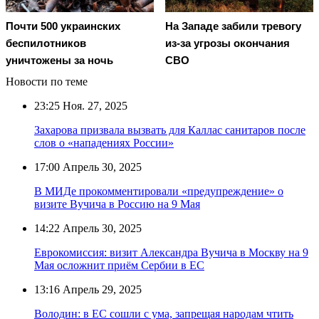
Почти 500 украинских
На Западе забили тревогу
беспилотников
из-за угрозы окончания
уничтожены за ночь
СВО
Новости по теме
23:25
Ноя. 27, 2025
Захарова призвала вызвать для Каллас санитаров после
слов о «нападениях России»
17:00
Апрель 30, 2025
В МИДе прокомментировали «предупреждение» о
визите Вучича в Россию на 9 Мая
14:22
Апрель 30, 2025
Еврокомиссия: визит Александра Вучича в Москву на 9
Мая осложнит приём Сербии в ЕС
13:16
Апрель 29, 2025
Володин: в ЕС сошли с ума, запрещая народам чтить