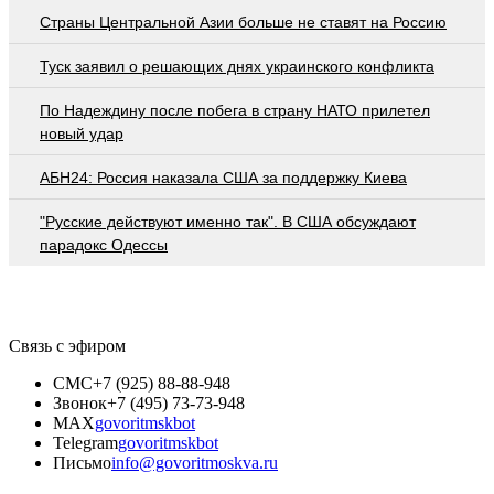
Страны Центральной Азии больше не ставят на Россию
Туск заявил о решающих днях украинского конфликта
По Надеждину после побега в страну НАТО прилетел
новый удар
АБН24: Россия наказала США за поддержку Киева
"Русские действуют именно так". В США обсуждают
парадокс Одессы
Связь с эфиром
СМС
+7 (925) 88-88-948
Звонок
+7 (495) 73-73-948
MAX
govoritmskbot
Telegram
govoritmskbot
Письмо
info@govoritmoskva.ru