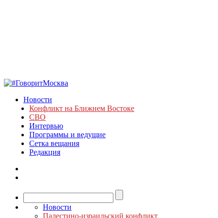
Новости
Конфликт на Ближнем Востоке
СВО
Интервью
Программы и ведущие
Сетка вещания
Редакция
Новости
Палестино-израильский конфликт