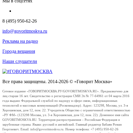
Мы в соцсетях
8 (495) 950-62-26
info@govoritmoskva.ru
Реклама на радио
Города вещания
Наши слушатели
Все права защищены. 2014-2026 © «Говорит Москва»
Сетевое издание «ГОВОРИТМОСКВА.РУ/GOVORITMOSKVA.RU». Предназначено для
лиц старше 16 лет. Свидетельство о регистрации СМИ Эл № 77-64961 от 04 марта 2016
года выдано Федеральной службой по надзору в сфере связи, информационных
технологий и массовых коммуникаций (Роскомнадзор). Адрес: 123298, Москва, ул. 3-я
Хорошевская, дом 12, пом. 22. Учредитель Общество с ограниченной ответственностью
«РУ ФМ» (123298 Москва, ул. 3-я Хорошевская, дом 12, пом. 22). Доменное имя сайта
GOVORITMOSKVA.RU. Территория распространения – Российская Федерация и
зарубежные страны. Языки: русский и английский. Главный редактор Бабаян Роман
Георгиевич. Email: info@govoritmoskva.ru. Номер телефона: +7 (495) 950-62-26