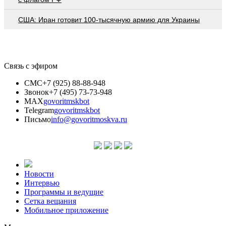
США: Иран готовит 100-тысячную армию для Украины
Связь с эфиром
СМС
+7 (925) 88-88-948
Звонок
+7 (495) 73-73-948
MAX
govoritmskbot
Telegram
govoritmskbot
Письмо
info@govoritmoskva.ru
Новости
Интервью
Программы и ведущие
Сетка вещания
Мобильное приложение