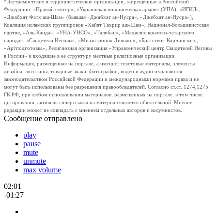
*Экстремистские и террористические организации, запрещенные в Российской
Федерации: «Правый сектор», «Украинская повстанческая армия» (УПА), «ИГИЛ»,
«Джабхат Фатх аш-Шам» (бывшая «Джабхат ан-Нусра», «Джебхат ан-Нусра»),
Коалиция исламских группировок «Хайят Тахрир аш-Шам», Национал-Большевистская
партия, «Аль-Каида», «УНА-УНСО», «Талибан», «Меджлис крымско-татарского
народа», «Свидетели Иеговы», «Мизантропик Дивижн», «Братство» Корчинского,
«Артподготовка», Религиозная организация «Управленческий центр Свидетелей Иеговы
в России» и входящие в ее структуру местные религиозные организации.
Информация, размещенная на портале, а именно: текстовые материалы, элементы
дизайна, логотипы, товарные знаки, фотографии, видео и аудио охраняются
законодательством Российской Федерации и международными нормами права и не
могут быть использованы без разрешения правообладателей. Согласно ст.ст. 1274,1275
ГК РФ, при любом использовании материалов, размещенных на портале, в том числе
цитировании, активная гиперссылка на материал является обязательной. Мнение
редакции может не совпадать с мнением отдельных авторов и колумнистов.
Сообщение отправлено
play
pause
mute
unmute
max volume
02:01
-01:27