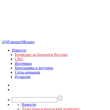
Новости
Конфликт на Ближнем Востоке
СВО
Интервью
Программы и ведущие
Сетка вещания
Редакция
Новости
Палестино-израильский конфликт