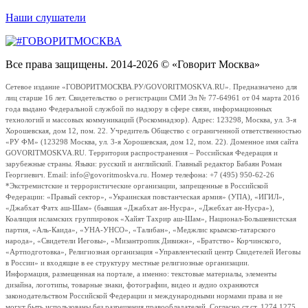
Наши слушатели
Все права защищены. 2014-2026 © «Говорит Москва»
Сетевое издание «ГОВОРИТМОСКВА.РУ/GOVORITMOSKVA.RU». Предназначено для
лиц старше 16 лет. Свидетельство о регистрации СМИ Эл № 77-64961 от 04 марта 2016
года выдано Федеральной службой по надзору в сфере связи, информационных
технологий и массовых коммуникаций (Роскомнадзор). Адрес: 123298, Москва, ул. 3-я
Хорошевская, дом 12, пом. 22. Учредитель Общество с ограниченной ответственностью
«РУ ФМ» (123298 Москва, ул. 3-я Хорошевская, дом 12, пом. 22). Доменное имя сайта
GOVORITMOSKVA.RU. Территория распространения – Российская Федерация и
зарубежные страны. Языки: русский и английский. Главный редактор Бабаян Роман
Георгиевич. Email: info@govoritmoskva.ru. Номер телефона: +7 (495) 950-62-26
*Экстремистские и террористические организации, запрещенные в Российской
Федерации: «Правый сектор», «Украинская повстанческая армия» (УПА), «ИГИЛ»,
«Джабхат Фатх аш-Шам» (бывшая «Джабхат ан-Нусра», «Джебхат ан-Нусра»),
Коалиция исламских группировок «Хайят Тахрир аш-Шам», Национал-Большевистская
партия, «Аль-Каида», «УНА-УНСО», «Талибан», «Меджлис крымско-татарского
народа», «Свидетели Иеговы», «Мизантропик Дивижн», «Братство» Корчинского,
«Артподготовка», Религиозная организация «Управленческий центр Свидетелей Иеговы
в России» и входящие в ее структуру местные религиозные организации.
Информация, размещенная на портале, а именно: текстовые материалы, элементы
дизайна, логотипы, товарные знаки, фотографии, видео и аудио охраняются
законодательством Российской Федерации и международными нормами права и не
могут быть использованы без разрешения правообладателей. Согласно ст.ст. 1274,1275