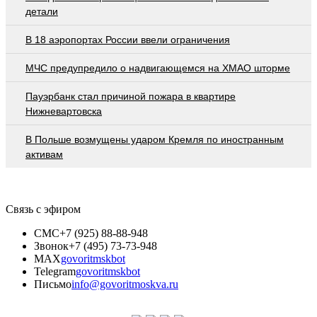
детали
В 18 аэропортах России ввели ограничения
МЧС предупредило о надвигающемся на ХМАО шторме
Пауэрбанк стал причиной пожара в квартире
Нижневартовска
В Польше возмущены ударом Кремля по иностранным
активам
Связь с эфиром
СМС
+7 (925) 88-88-948
Звонок
+7 (495) 73-73-948
MAX
govoritmskbot
Telegram
govoritmskbot
Письмо
info@govoritmoskva.ru