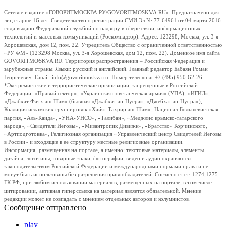
Сетевое издание «ГОВОРИТМОСКВА.РУ/GOVORITMOSKVA.RU». Предназначено для
лиц старше 16 лет. Свидетельство о регистрации СМИ Эл № 77-64961 от 04 марта 2016
года выдано Федеральной службой по надзору в сфере связи, информационных
технологий и массовых коммуникаций (Роскомнадзор). Адрес: 123298, Москва, ул. 3-я
Хорошевская, дом 12, пом. 22. Учредитель Общество с ограниченной ответственностью
«РУ ФМ» (123298 Москва, ул. 3-я Хорошевская, дом 12, пом. 22). Доменное имя сайта
GOVORITMOSKVA.RU. Территория распространения – Российская Федерация и
зарубежные страны. Языки: русский и английский. Главный редактор Бабаян Роман
Георгиевич. Email: info@govoritmoskva.ru. Номер телефона: +7 (495) 950-62-26
*Экстремистские и террористические организации, запрещенные в Российской
Федерации: «Правый сектор», «Украинская повстанческая армия» (УПА), «ИГИЛ»,
«Джабхат Фатх аш-Шам» (бывшая «Джабхат ан-Нусра», «Джебхат ан-Нусра»),
Коалиция исламских группировок «Хайят Тахрир аш-Шам», Национал-Большевистская
партия, «Аль-Каида», «УНА-УНСО», «Талибан», «Меджлис крымско-татарского
народа», «Свидетели Иеговы», «Мизантропик Дивижн», «Братство» Корчинского,
«Артподготовка», Религиозная организация «Управленческий центр Свидетелей Иеговы
в России» и входящие в ее структуру местные религиозные организации.
Информация, размещенная на портале, а именно: текстовые материалы, элементы
дизайна, логотипы, товарные знаки, фотографии, видео и аудио охраняются
законодательством Российской Федерации и международными нормами права и не
могут быть использованы без разрешения правообладателей. Согласно ст.ст. 1274,1275
ГК РФ, при любом использовании материалов, размещенных на портале, в том числе
цитировании, активная гиперссылка на материал является обязательной. Мнение
редакции может не совпадать с мнением отдельных авторов и колумнистов.
Сообщение отправлено
play