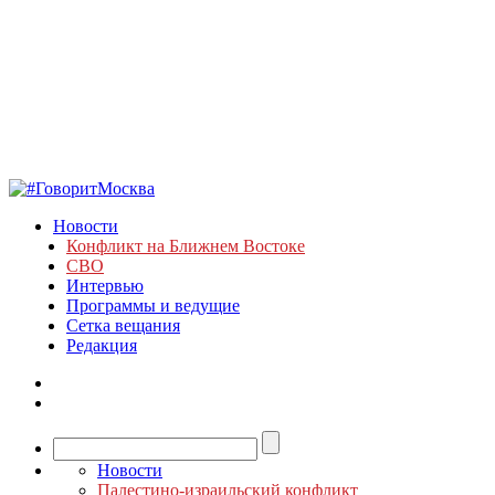
Новости
Конфликт на Ближнем Востоке
СВО
Интервью
Программы и ведущие
Сетка вещания
Редакция
Новости
Палестино-израильский конфликт