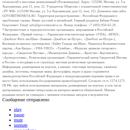
технологий и массовых коммуникаций (Роскомнадзор). Адрес: 123298, Москва, ул. 3-я
Хорошевская, дом 12, пом. 22. Учредитель Общество с ограниченной ответственностью
«РУ ФМ» (123298 Москва, ул. 3-я Хорошевская, дом 12, пом. 22). Доменное имя сайта
GOVORITMOSKVA.RU. Территория распространения – Российская Федерация и
зарубежные страны. Языки: русский и английский. Главный редактор Бабаян Роман
Георгиевич. Email: info@govoritmoskva.ru. Номер телефона: +7 (495) 950-62-26
*Экстремистские и террористические организации, запрещенные в Российской
Федерации: «Правый сектор», «Украинская повстанческая армия» (УПА), «ИГИЛ»,
«Джабхат Фатх аш-Шам» (бывшая «Джабхат ан-Нусра», «Джебхат ан-Нусра»),
Коалиция исламских группировок «Хайят Тахрир аш-Шам», Национал-Большевистская
партия, «Аль-Каида», «УНА-УНСО», «Талибан», «Меджлис крымско-татарского
народа», «Свидетели Иеговы», «Мизантропик Дивижн», «Братство» Корчинского,
«Артподготовка», Религиозная организация «Управленческий центр Свидетелей Иеговы
в России» и входящие в ее структуру местные религиозные организации.
Информация, размещенная на портале, а именно: текстовые материалы, элементы
дизайна, логотипы, товарные знаки, фотографии, видео и аудио охраняются
законодательством Российской Федерации и международными нормами права и не
могут быть использованы без разрешения правообладателей. Согласно ст.ст. 1274,1275
ГК РФ, при любом использовании материалов, размещенных на портале, в том числе
цитировании, активная гиперссылка на материал является обязательной. Мнение
редакции может не совпадать с мнением отдельных авторов и колумнистов.
Сообщение отправлено
play
pause
mute
unmute