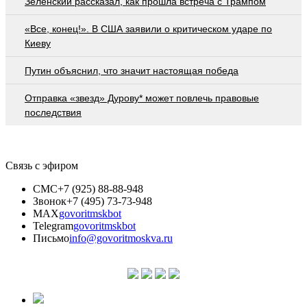
Зеленский рассказал, как прошла встреча с Трампом
«Все, конец!». В США заявили о критическом ударе по
Киеву
Путин объяснил, что значит настоящая победа
Отправка «звезд» Дурову* может повлечь правовые
последствия
Связь с эфиром
СМС
+7 (925) 88-88-948
Звонок
+7 (495) 73-73-948
MAX
govoritmskbot
Telegram
govoritmskbot
Письмо
info@govoritmoskva.ru