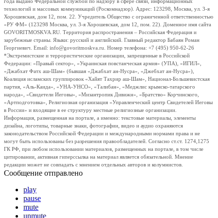
года выдано Федеральной службой по надзору в сфере связи, информационных
технологий и массовых коммуникаций (Роскомнадзор). Адрес: 123298, Москва, ул. 3-я
Хорошевская, дом 12, пом. 22. Учредитель Общество с ограниченной ответственностью
«РУ ФМ» (123298 Москва, ул. 3-я Хорошевская, дом 12, пом. 22). Доменное имя сайта
GOVORITMOSKVA.RU. Территория распространения – Российская Федерация и
зарубежные страны. Языки: русский и английский. Главный редактор Бабаян Роман
Георгиевич. Email: info@govoritmoskva.ru. Номер телефона: +7 (495) 950-62-26
*Экстремистские и террористические организации, запрещенные в Российской
Федерации: «Правый сектор», «Украинская повстанческая армия» (УПА), «ИГИЛ»,
«Джабхат Фатх аш-Шам» (бывшая «Джабхат ан-Нусра», «Джебхат ан-Нусра»),
Коалиция исламских группировок «Хайят Тахрир аш-Шам», Национал-Большевистская
партия, «Аль-Каида», «УНА-УНСО», «Талибан», «Меджлис крымско-татарского
народа», «Свидетели Иеговы», «Мизантропик Дивижн», «Братство» Корчинского,
«Артподготовка», Религиозная организация «Управленческий центр Свидетелей Иеговы
в России» и входящие в ее структуру местные религиозные организации.
Информация, размещенная на портале, а именно: текстовые материалы, элементы
дизайна, логотипы, товарные знаки, фотографии, видео и аудио охраняются
законодательством Российской Федерации и международными нормами права и не
могут быть использованы без разрешения правообладателей. Согласно ст.ст. 1274,1275
ГК РФ, при любом использовании материалов, размещенных на портале, в том числе
цитировании, активная гиперссылка на материал является обязательной. Мнение
редакции может не совпадать с мнением отдельных авторов и колумнистов.
Сообщение отправлено
play
pause
mute
unmute