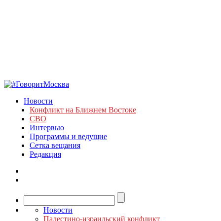
Новости
Конфликт на Ближнем Востоке
СВО
Интервью
Программы и ведущие
Сетка вещания
Редакция
Новости
Палестино-израильский конфликт