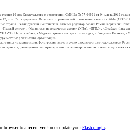
ше 16 лет. Свидетельство о регистрации СМИ Эл № 77-64961 от 04 марта 2016 года вы
ом 12, пом. 22. Учредитель Общество с ограниченной ответственностью «РУ ФМ» (123298 Мо
траны. Языки: русский и английский. Главный редактор Бабаян Роман Георгиевич. Email:
и: «Правый сектор», «Украинская повстанческая армия» (УПА), «ИГИЛ», «Джабхат Фатх а
«УНА-УНСО», «Талибан», «Меджлис крымско-татарского народа», «Свидетели Иеговы», «М
туру местные религиозные организации.
, логотипы, товарные знаки, фотографии, видео и аудио охраняются законодательством Ро
и материалов, размещенных на портале, в том числе цитировании, активная гиперссылка на 
ur browser to a recent version or update your
Flash plugin
.