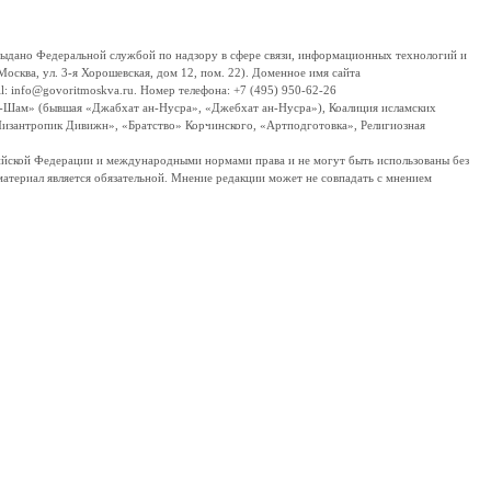
дано Федеральной службой по надзору в сфере связи, информационных технологий и
сква, ул. 3-я Хорошевская, дом 12, пом. 22). Доменное имя сайта
 info@govoritmoskva.ru. Номер телефона: +7 (495) 950-62-26
ш-Шам» (бывшая «Джабхат ан-Нусра», «Джебхат ан-Нусра»), Коалиция исламских
изантропик Дивижн», «Братство» Корчинского, «Артподготовка», Религиозная
ссийской Федерации и международными нормами права и не могут быть использованы без
материал является обязательной. Мнение редакции может не совпадать с мнением