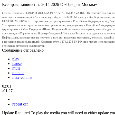
Все права защищены. 2014-2026 © «Говорит Москва»
Сетевое издание «ГОВОРИТМОСКВА.РУ/GOVORITMOSKVA.RU». Предназначено для лиц стар
массовых коммуникаций (Роскомнадзор). Адрес: 123298, Москва, ул. 3-я Хорошевская, д
GOVORITMOSKVA.RU. Территория распространения – Российская Федерация и зарубежные с
*Экстремистские и террористические организации, запрещенные в Российской Федераци
группировок «Хайят Тахрир аш-Шам», Национал-Большевистская партия, «Аль-Каида», 
организация «Управленческий центр Свидетелей Иеговы в России» и входящие в ее струк
Информация, размещенная на портале, а именно: текстовые материалы, элементы дизайна
разрешения правообладателей. Согласно ст.ст. 1274,1275 ГК РФ, при любом использовани
отдельных авторов и колумнистов.
Сообщение отправлено
play
pause
mute
unmute
max volume
02:01
-01:27
repeat off
Update Required
To play the media you will need to either update yo