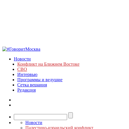
Новости
Конфликт на Ближнем Востоке
СВО
Интервью
Программы и ведущие
Сетка вещания
Редакция
Новости
Палестино-израильский конфликт