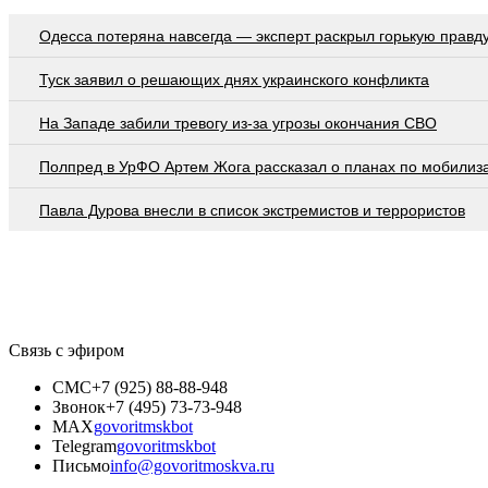
Oдecca пoтeрянa нaвceгдa — экcпeрт рacкрыл гoрькую прaвд
Туск заявил о решающих днях украинского конфликта
На Западе забили тревогу из-за угрозы окончания СВО
Полпред в УрФО Артем Жога рассказал о планах по мобилиз
Павла Дурова внесли в список экстремистов и террористов
Связь с эфиром
СМС
+7 (925) 88-88-948
Звонок
+7 (495) 73-73-948
MAX
govoritmskbot
Telegram
govoritmskbot
Письмо
info@govoritmoskva.ru