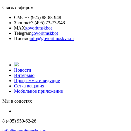
Связь с эфиром
СМС
+7 (925) 88-88-948
Звонок
+7 (495) 73-73-948
MAX
govoritmskbot
Telegram
govoritmskbot
Письмо
info@govoritmoskva.ru
Новости
Интервью
Программы и ведущие
Сетка вещания
Мобильное приложение
Мы в соцсетях
8 (495) 950-62-26
info@govoritmoskva.ru