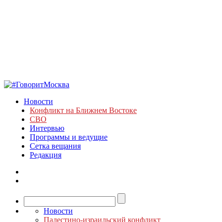
Новости
Конфликт на Ближнем Востоке
СВО
Интервью
Программы и ведущие
Сетка вещания
Редакция
Новости
Палестино-израильский конфликт