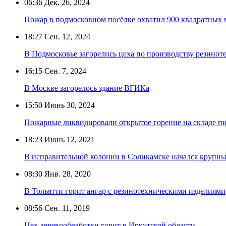
06:36
Дек. 26, 2024
Пожар в подмосковном посёлке охватил 900 квадратных
18:27
Сен. 12, 2024
В Подмосковье загорелись цеха по производству резинот
16:15
Сен. 7, 2024
В Москве загорелось здание ВГИКа
15:50
Июнь 30, 2024
Пожарные ликвидировали открытое горение на складе пи
18:23
Июнь 12, 2021
В исправительной колонии в Соликамске начался крупн
08:30
Янв. 28, 2020
В Тольятти горит ангар с резинотехническими изделиями
08:56
Сен. 11, 2019
Цех деревообработки горит в Иркутской области