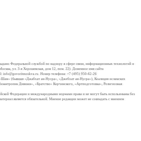
дано Федеральной службой по надзору в сфере связи, информационных технологий и
сква, ул. 3-я Хорошевская, дом 12, пом. 22). Доменное имя сайта
 info@govoritmoskva.ru. Номер телефона: +7 (495) 950-62-26
ш-Шам» (бывшая «Джабхат ан-Нусра», «Джебхат ан-Нусра»), Коалиция исламских
изантропик Дивижн», «Братство» Корчинского, «Артподготовка», Религиозная
ссийской Федерации и международными нормами права и не могут быть использованы без
материал является обязательной. Мнение редакции может не совпадать с мнением