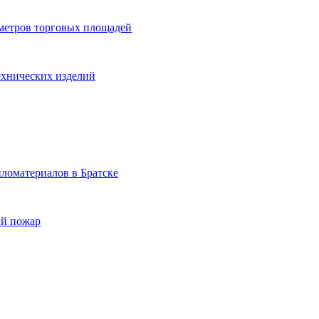
 метров торговых площадей
ехнических изделий
ломатериалов в Братске
ый пожар