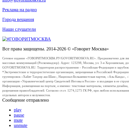
Реклама на радио
Города вещания
Наши слушатели
Все права защищены. 2014-2026 © «Говорит Москва»
Сетевое издание «ГОВОРИТМОСКВА.РУ/GOVORITMOSKVA.RU». Предназначено для лиц стар
массовых коммуникаций (Роскомнадзор). Адрес: 123298, Москва, ул. 3-я Хорошевская, д
GOVORITMOSKVA.RU. Территория распространения – Российская Федерация и зарубежные с
*Экстремистские и террористические организации, запрещенные в Российской Федераци
группировок «Хайят Тахрир аш-Шам», Национал-Большевистская партия, «Аль-Каида», 
организация «Управленческий центр Свидетелей Иеговы в России» и входящие в ее струк
Информация, размещенная на портале, а именно: текстовые материалы, элементы дизайна
разрешения правообладателей. Согласно ст.ст. 1274,1275 ГК РФ, при любом использовани
отдельных авторов и колумнистов.
Сообщение отправлено
play
pause
mute
unmute