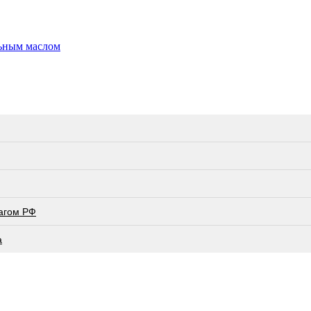
льным маслом
лагом РФ
а