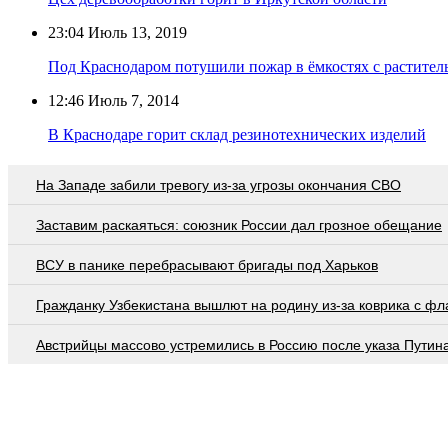
23:04
Июль 13, 2019
Под Краснодаром потушили пожар в ёмкостях с растите
12:46
Июль 7, 2014
В Краснодаре горит склад резинотехнических изделий
На Западе забили тревогу из-за угрозы окончания СВО
Заставим раскаяться: союзник России дал грозное обещание
ВСУ в панике перебрасывают бригады под Харьков
Гражданку Узбекистана вышлют на родину из-за коврика с ф
Австрийцы массово устремились в Россию после указа Путин