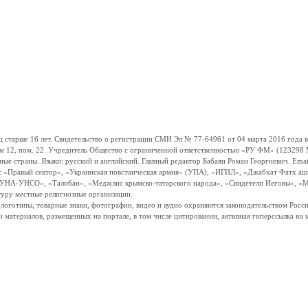
ше 16 лет. Свидетельство о регистрации СМИ Эл № 77-64961 от 04 марта 2016 года вы
ом 12, пом. 22. Учредитель Общество с ограниченной ответственностью «РУ ФМ» (123298 Мо
траны. Языки: русский и английский. Главный редактор Бабаян Роман Георгиевич. Email:
и: «Правый сектор», «Украинская повстанческая армия» (УПА), «ИГИЛ», «Джабхат Фатх а
«УНА-УНСО», «Талибан», «Меджлис крымско-татарского народа», «Свидетели Иеговы», «М
туру местные религиозные организации.
, логотипы, товарные знаки, фотографии, видео и аудио охраняются законодательством Ро
и материалов, размещенных на портале, в том числе цитировании, активная гиперссылка на 