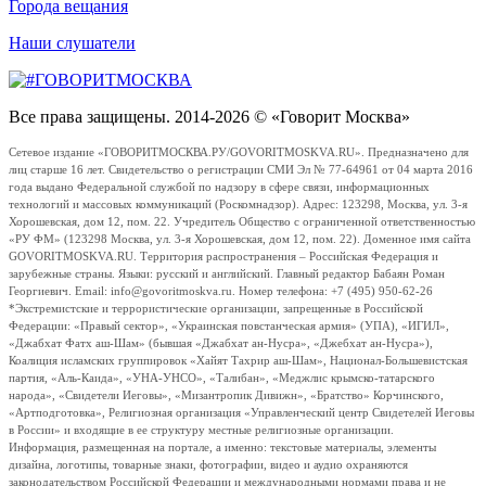
Города вещания
Наши слушатели
Все права защищены. 2014-2026 © «Говорит Москва»
Сетевое издание «ГОВОРИТМОСКВА.РУ/GOVORITMOSKVA.RU». Предназначено для
лиц старше 16 лет. Свидетельство о регистрации СМИ Эл № 77-64961 от 04 марта 2016
года выдано Федеральной службой по надзору в сфере связи, информационных
технологий и массовых коммуникаций (Роскомнадзор). Адрес: 123298, Москва, ул. 3-я
Хорошевская, дом 12, пом. 22. Учредитель Общество с ограниченной ответственностью
«РУ ФМ» (123298 Москва, ул. 3-я Хорошевская, дом 12, пом. 22). Доменное имя сайта
GOVORITMOSKVA.RU. Территория распространения – Российская Федерация и
зарубежные страны. Языки: русский и английский. Главный редактор Бабаян Роман
Георгиевич. Email: info@govoritmoskva.ru. Номер телефона: +7 (495) 950-62-26
*Экстремистские и террористические организации, запрещенные в Российской
Федерации: «Правый сектор», «Украинская повстанческая армия» (УПА), «ИГИЛ»,
«Джабхат Фатх аш-Шам» (бывшая «Джабхат ан-Нусра», «Джебхат ан-Нусра»),
Коалиция исламских группировок «Хайят Тахрир аш-Шам», Национал-Большевистская
партия, «Аль-Каида», «УНА-УНСО», «Талибан», «Меджлис крымско-татарского
народа», «Свидетели Иеговы», «Мизантропик Дивижн», «Братство» Корчинского,
«Артподготовка», Религиозная организация «Управленческий центр Свидетелей Иеговы
в России» и входящие в ее структуру местные религиозные организации.
Информация, размещенная на портале, а именно: текстовые материалы, элементы
дизайна, логотипы, товарные знаки, фотографии, видео и аудио охраняются
законодательством Российской Федерации и международными нормами права и не