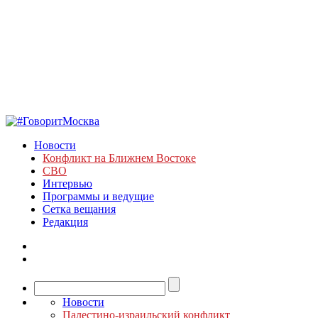
Новости
Конфликт на Ближнем Востоке
СВО
Интервью
Программы и ведущие
Сетка вещания
Редакция
Новости
Палестино-израильский конфликт